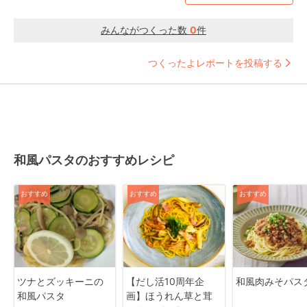
みんながつくった数
0
件
つくったよレポートを投稿する
和風パスタのおすすめレシピ
おすすめ
おすすめ
おすすめ
ツナとズッキーニの
【だし活10周年企
和風肉みそパス
和風パスタ
画】ほうれん草と茸