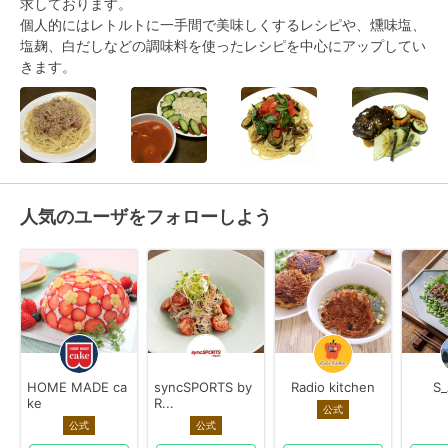
求しております。

個人的にはレトルトに一手間で美味しくするレシピや、燻味塩、
塩麹、白だしなどの調味料を使ったレシピを中心にアップしてい
きます。
人気のユーザをフォローしよう
HOME MADE ca
syncSPORTS by
Radio kitchen
S
ke
R...
公式
公式
公式