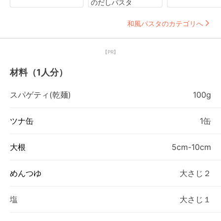
のだしパスタ
和風パスタのカテゴリへ
【PR】
材料（1人分）
スパゲティ(乾麺)
100g
ツナ缶
1缶
大根
5cm-10cm
めんつゆ
大さじ２
塩
大さじ１