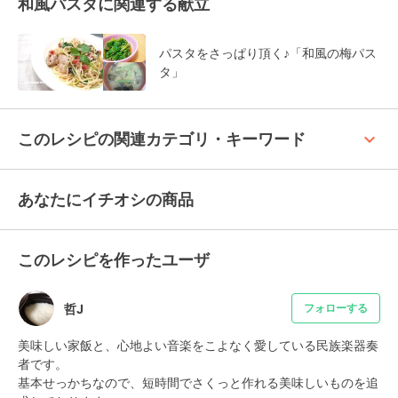
和風パスタに関連する献立
パスタをさっぱり頂く♪「和風の梅パス
タ」
keyboard_arrow_up
このレシピの関連カテゴリ・キーワード
あなたにイチオシの商品
このレシピを作ったユーザ
哲J
フォローする
美味しい家飯と、心地よい音楽をこよなく愛している民族楽器奏
者です。

基本せっかちなので、短時間でさくっと作れる美味しいものを追