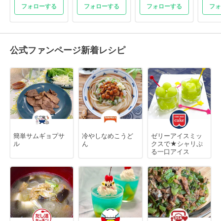
フォローする
フォローする
フォローする
フォ
公式ファンページ新着レシピ
簡単サムギョプサ
冷やしなめこうど
ゼリーアイスミッ
ル
ん
クスで★シャリぷ
る一口アイス