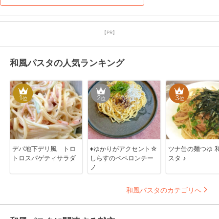
【PR】
和風パスタの人気ランキング
1
2
3
位
位
位
デパ地下デリ風 トロ
♦️ゆかりがアクセント☆
ツナ缶の麺つゆ 
トロスパゲティサラダ
しらすのペペロンチー
スタ ♪
ノ
和風パスタのカテゴリへ