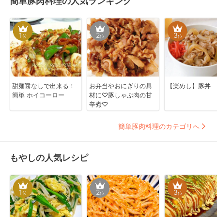
簡単豚肉料理の人気ランキング
1
2
3
位
位
位
甜麺醤なしで出来る！
お弁当やおにぎりの具
【楽めし】豚丼
簡単 ホイコーロー
材に♡豚しゃぶ肉の甘
辛煮♡
簡単豚肉料理のカテゴリへ
もやしの人気レシピ
1
2
3
位
位
位