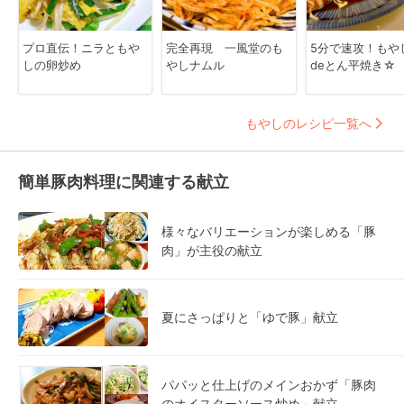
プロ直伝！ニラともや
完全再現 一風堂のも
5分で速攻！もや
しの卵炒め
やしナムル
deとん平焼き☆
もやしのレシピ一覧へ
簡単豚肉料理に関連する献立
様々なバリエーションが楽しめる「豚
肉」が主役の献立
夏にさっぱりと「ゆで豚」献立
パパッと仕上げのメインおかず「豚肉
のオイスターソース炒め」献立