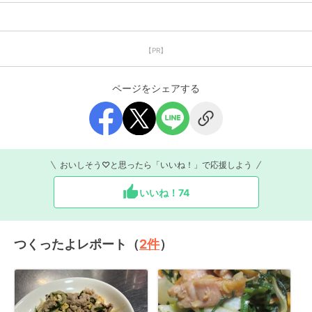
【PR】
ページをシェアする
おいしそう♡と思ったら「いいね！」で応援しよう
いいね！
74
つくったよレポート（
2
件
）