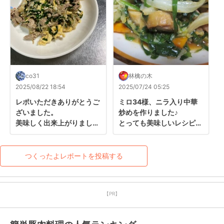
co31
林檎の木
2025/08/22 18:54
2025/07/24 05:25
レポいただきありがとうご
ミロ34様、ニラ入り中華
ざいました。

炒めを作りました♪

美味しく出来上がりまし
とっても美味しいレシピを
た。
ありがとうございます！！

良い１日をお過ごしくださ
いませ☆☆☆
つくったよレポートを投稿する
【PR】