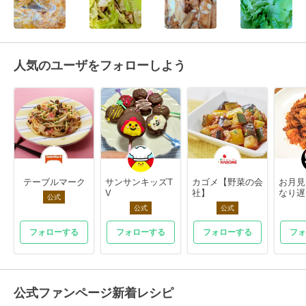
人気のユーザをフォローしよう
テーブルマーク
サンサンキッズT
カゴメ【野菜の会
お月見
V
社】
なり遅
公式
公式
公式
フォローする
フォローする
フォローする
フォ
公式ファンページ新着レシピ