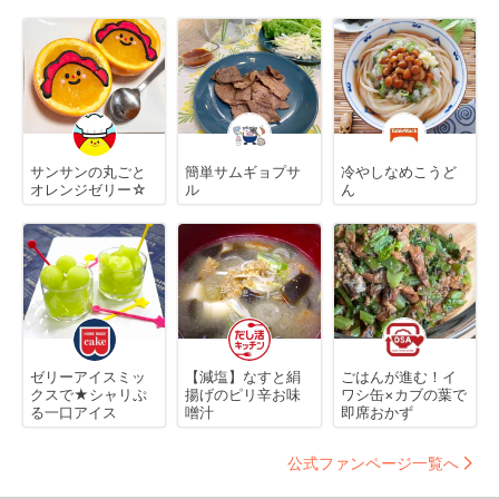
サンサンの丸ごと
簡単サムギョプサ
冷やしなめこうど
オレンジゼリー☆
ル
ん
ゼリーアイスミッ
【減塩】なすと絹
ごはんが進む！イ
クスで★シャリぷ
揚げのピリ辛お味
ワシ缶×カブの葉で
る一口アイス
噌汁
即席おかず
公式ファンページ一覧へ