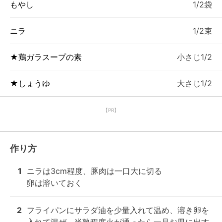
もやし
1/2袋
ニラ
1/2束
★鶏ガラスープの素
小さじ1/2
★しょうゆ
大さじ1/2
【PR】
作り方
1
ニラは3cm程度、豚肉は一口大に切る

卵は溶いておく
2
フライパンにサラダ油を少量入れて温め、溶き卵を