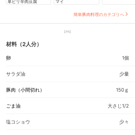
単ピリ辛肉豆腐
マイ
簡単豚肉料理のカテゴリへ
【PR】
材料（2人分）
卵
1個
サラダ油
少量
豚肉（小間切れ）
150ｇ
ごま油
大さじ1/2
塩コショウ
少々