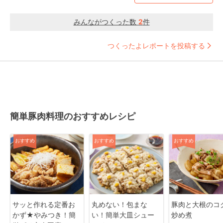
みんながつくった数
2
件
つくったよレポートを投稿する
簡単豚肉料理のおすすめレシピ
おすすめ
おすすめ
おすすめ
サッと作れる定番お
丸めない！包まな
豚肉と大根のコ
かず★やみつき！簡
い！簡単大皿シュー
炒め煮