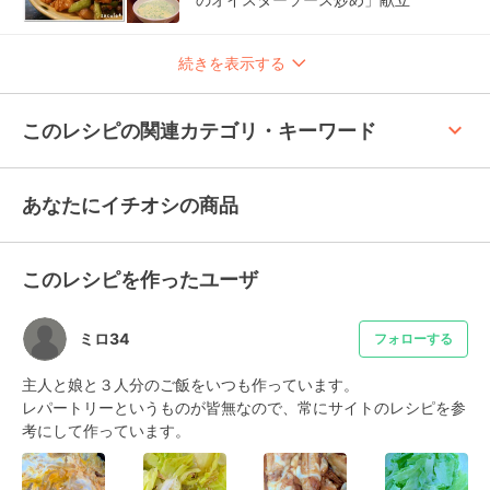
続きを表示する
keyboard_arrow_up
このレシピの関連カテゴリ・キーワード
あなたにイチオシの商品
このレシピを作ったユーザ
ミロ34
フォローする
主人と娘と３人分のご飯をいつも作っています。

レパートリーというものが皆無なので、常にサイトのレシピを参
考にして作っています。