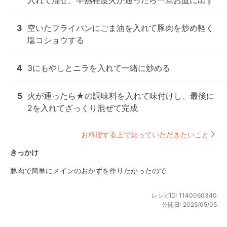
入れて混ぜ、半熟程度火が通ったら一旦お皿に出す
3
空いたフライパンにごま油を入れて豚肉を炒め軽く
塩コショウする
4
3にもやしとニラを入れて一緒に炒める
5
火が通ったら★の調味料を入れて味付けし、最後に
2を入れてざっくり混ぜて完成
お料理する上で知っていただきたいこと
きっかけ
豚肉で簡単にメインのおかずを作りたかったので
レシピID:
1140060340
公開日:
2025/05/05