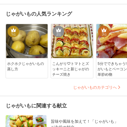
じゃがいもの人気ランキング
1
2
3
位
位
位
ホクホクじゃがいもの
こんがり♡トマトとズ
5分でできちゃう
蒸し方
ッキーニと新じゃがの
がいもとベーコン
チーズ焼き
単炒め物
じゃがいものカテゴリへ
じゃがいもに関連する献立
旨味や風味を加えて！「じゃがいも」