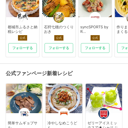
都城市ふるさと納
石狩七穂のつくり
syncSPORTS by
作りま
税レシピ
おき
R...
まくる
公式
公式
公式
フォローする
フォローする
フォローする
フォ
公式ファンページ新着レシピ
簡単サムギョプサ
冷やしなめこうど
ゼリーアイスミッ
ル
ん
クスで★シャリぷ