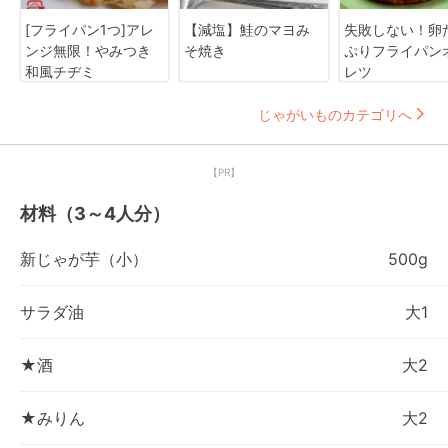
[フライパン1つ]アレ
【減塩】鮭のマヨみ
失敗しない！卵
ンジ無限！やみつき
そ焼き
ぷりフライパン
和風チヂミ
レツ
じゃがいものカテゴリへ
【PR】
材料（3～4人分）
新じゃが芋（小）
500g
サラダ油
大1
★酒
大2
★みりん
大2