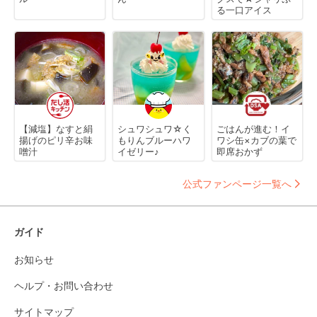
る一口アイス
【減塩】なすと絹
シュワシュワ☆く
ごはんが進む！イ
揚げのピリ辛お味
もりんブルーハワ
ワシ缶×カブの葉で
噌汁
イゼリー♪
即席おかず
公式ファンページ一覧へ
ガイド
お知らせ
ヘルプ・お問い合わせ
サイトマップ