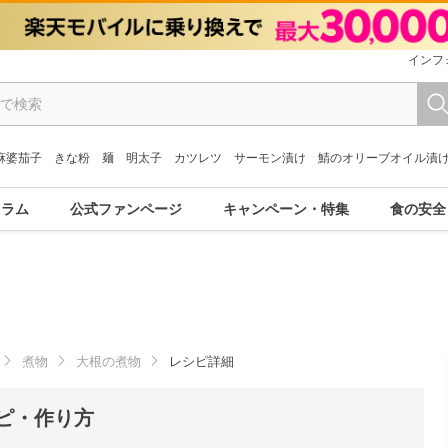
インフ
麻婆茄子
きな粉
麺
明太子
カツレツ
サーモン漬け
鯖のオリーブオイル漬
コラム
公式ファンページ
キャンペーン・特集
食の安全
煮物
大根の煮物
レシピ詳細
ピ・作り方