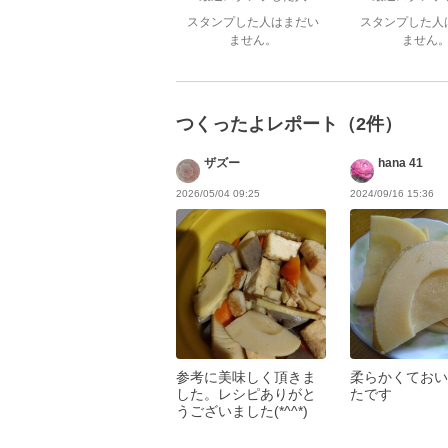
スタンプした人はまだい
スタンプした人
ません。
ません
つくったよレポート（2件）
ザズー
hana 41
2026/05/04 09:25
2024/09/16 15:36
参考に美味しく頂きま
柔らかくておい
した。レシピありがと
たです
うございました(*^^*)