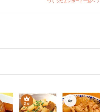
つくったよレポート一覧へ
4
位
3
位