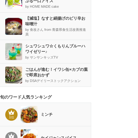
ぷる一口アイス
by HOME MADE cake
【減塩】なすと絹揚げのピリ辛お
味噌汁
by 食改さん from 青森県食生活改善推進
員
シュワシュワ☆くもりんブルーハ
ワイゼリー♪
by サンサンキッズTV
ごはんが進む！イワシ缶×カブの葉
で即席おかず
by DSAデイリーストックアクション
旬のワード人気ランキング
ミンチ
1
位
ケイジャンスパイス