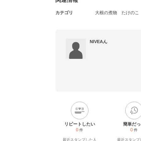
関連情報
カテゴリ
大根の煮物
たけのこ
NIVEAん
リピートしたい
簡単だっ
0
0
件
件
最近スタンプした人
最近スタンプ