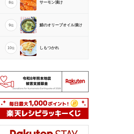
サーモン漬け
8
位
鯖のオリーブオイル漬け
9
位
しもつかれ
10
位