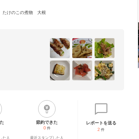
たけのこの煮物
大根
た
節約できた
レポートを送る
0
件
2
件
した人
最近スタンプした人