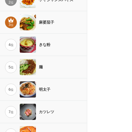
2
位
麻婆茄子
3
位
きな粉
4
位
麺
5
位
明太子
6
位
カツレツ
7
位