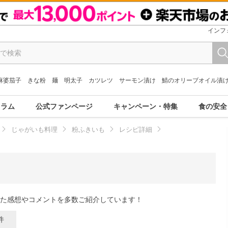
インフ
麻婆茄子
きな粉
麺
明太子
カツレツ
サーモン漬け
鯖のオリーブオイル漬
コラム
公式ファンページ
キャンペーン・特集
食の安全
じゃがいも料理
粉ふきいも
レシピ詳細
た感想やコメントを多数ご紹介しています！
件