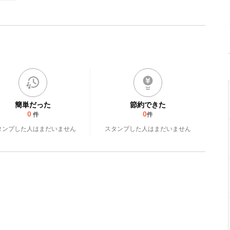
簡単だった
節約できた
0
0
件
件
タンプした人はまだいません
スタンプした人はまだいません