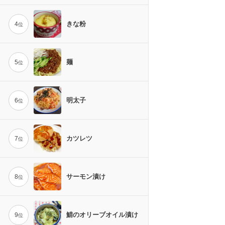
きな粉
4
位
麺
5
位
明太子
6
位
カツレツ
7
位
サーモン漬け
8
位
鯖のオリーブオイル漬け
9
位