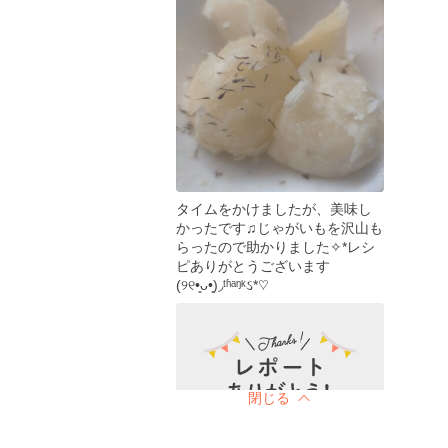
タイムをかけましたが、美味し
かったです♫じゃがいもを沢山も
らったので助かりました✧*レシ
ピありがとうございます
(୨୧•͈ᴗ•͈)◞ᵗʱᵃᵑᵏઽ*♡
閉じる