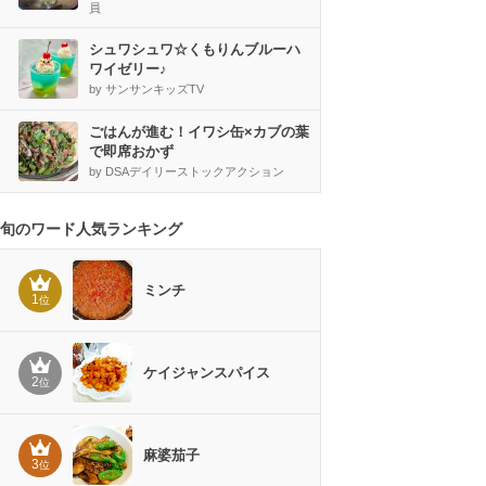
員
シュワシュワ☆くもりんブルーハ
ワイゼリー♪
by サンサンキッズTV
ごはんが進む！イワシ缶×カブの葉
で即席おかず
by DSAデイリーストックアクション
旬のワード人気ランキング
ミンチ
1
位
ケイジャンスパイス
2
位
麻婆茄子
3
位