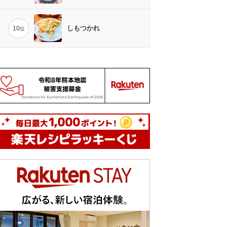
しもつかれ
10
位