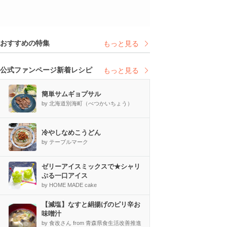
おすすめの特集
もっと見る
公式ファンページ新着レシピ
もっと見る
簡単サムギョプサル
by 北海道別海町（べつかいちょう）
冷やしなめこうどん
by テーブルマーク
ゼリーアイスミックスで★シャリ
ぷる一口アイス
by HOME MADE cake
【減塩】なすと絹揚げのピリ辛お
味噌汁
by 食改さん from 青森県食生活改善推進