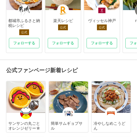
都城市ふるさと納
楽天レシピ
ヴィッセル神戸
税レシピ
公式
公式
公式
フォローする
フォローする
フォローする
フォ
公式ファンページ新着レシピ
サンサンの丸ごと
簡単サムギョプサ
冷やしなめこうど
オレンジゼリー☆
ル
ん