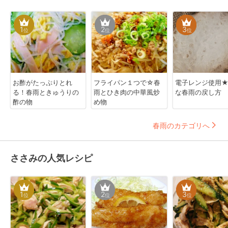
1
2
3
位
位
位
お酢がたっぷりとれ
フライパン１つで☆春
電子レンジ使用
る！春雨ときゅうりの
雨とひき肉の中華風炒
な春雨の戻し方
酢の物
め物
春雨のカテゴリへ
ささみの人気レシピ
1
2
3
位
位
位