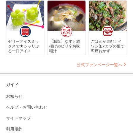
ゼリーアイスミッ
【減塩】なすと絹
ごはんが進む！イ
クスで★シャリぷ
揚げのピリ辛お味
ワシ缶×カブの葉で
る一口アイス
噌汁
即席おかず
公式ファンページ一覧へ
ガイド
お知らせ
ヘルプ・お問い合わせ
サイトマップ
利用規約