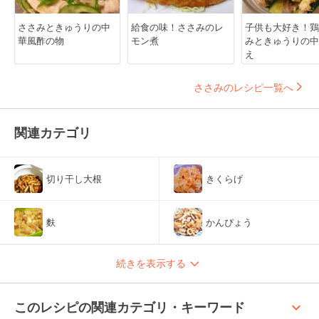
ささみときゅうりの中
給食の味！ささみのレ
子供も大好き！鶏
華風酢の物
モン煮
みときゅうりの中
え
ささみのレシピ一覧へ
関連カテゴリ
切り干し大根
きくらげ
麩
かんぴょう
続きを表示する
keyboard_arrow_up
このレシピの関連カテゴリ・キーワード