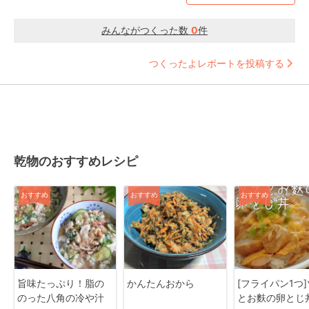
みんながつくった数
0
件
つくったよレポートを投稿する
乾物のおすすめレシピ
おすすめ
おすすめ
おすすめ
旨味たっぷり！脂の
かんたんおから
[フライパン1つ
のった八角の冷や汁
とお麩の卵とじ