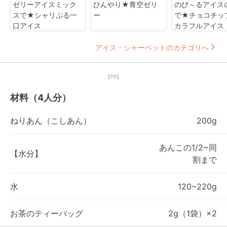
ゼリーアイスミック
ひんやり★青空ゼリ
のび～るアイス
スで★シャリぷる一
ー
で★チョコチッ
口アイス
カラフルアイス
アイス・シャーベットのカテゴリへ
【PR】
材料（4人分）
ねりあん（こしあん）
200g
あんこの1/2~同
【水分】
割まで
水
120~220g
お茶のティーバッグ
2g（1袋）×2