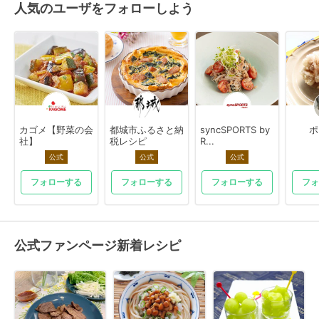
人気のユーザをフォローしよう
カゴメ【野菜の会
都城市ふるさと納
syncSPORTS by
ポ
社】
税レシピ
R...
公式
公式
公式
フォローする
フォローする
フォローする
フォ
公式ファンページ新着レシピ