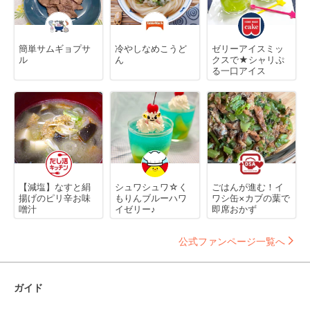
簡単サムギョプサ
冷やしなめこうど
ゼリーアイスミッ
ル
ん
クスで★シャリぷ
る一口アイス
【減塩】なすと絹
シュワシュワ☆く
ごはんが進む！イ
揚げのピリ辛お味
もりんブルーハワ
ワシ缶×カブの葉で
噌汁
イゼリー♪
即席おかず
公式ファンページ一覧へ
ガイド