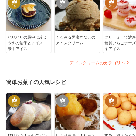
1
2
3
位
位
位
パリパリの最中に冷え
くるみ＆黒蜜きなこの
クリーミーで濃厚
冷えの餡子とアイス！
アイスクリーム
糖質いちごチーズ
最中アイス
キアイス
アイスクリームのカテゴリへ
簡単お菓子の人気レシピ
1
2
3
位
位
位
材料５つ！幸せのパン
店より美味い！ねっと
本当は教えたくな