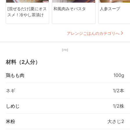
[混ぜるだけ]夏にオス
和風肉みそパスタ
人参スープ
スメ！冷やし茶漬け
アレンジごはんのカテゴリへ
【PR】
材料（2人分）
鶏もも肉
100g
ネギ
1/2本
しめじ
1/2株
米粉
大さじ2