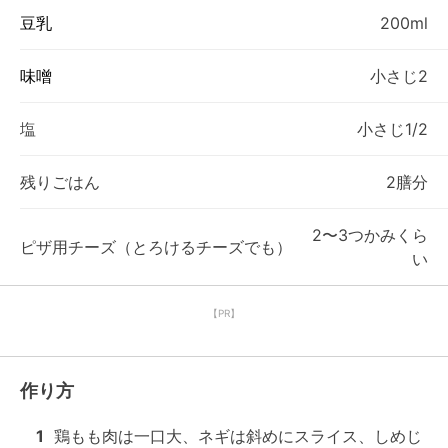
豆乳
200ml
味噌
小さじ2
塩
小さじ1/2
残りごはん
2膳分
2〜3つかみくら
ピザ用チーズ（とろけるチーズでも）
い
【PR】
作り方
1
鶏もも肉は一口大、ネギは斜めにスライス、しめじ