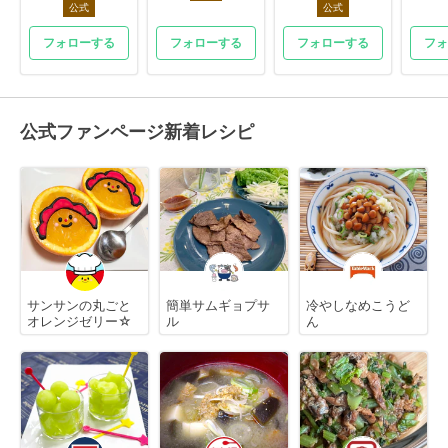
公式
公式
フォローする
フォローする
フォローする
フォ
公式ファンページ新着レシピ
サンサンの丸ごと
簡単サムギョプサ
冷やしなめこうど
オレンジゼリー☆
ル
ん