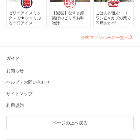
ゼリーアイスミッ
【減塩】なすと絹
ごはんが進む！イ
クスで★シャリぷ
揚げのピリ辛お味
ワシ缶×カブの葉で
る一口アイス
噌汁
即席おかず
公式ファンページ一覧へ
ガイド
お知らせ
ヘルプ・お問い合わせ
サイトマップ
利用規約
ページの上へ戻る