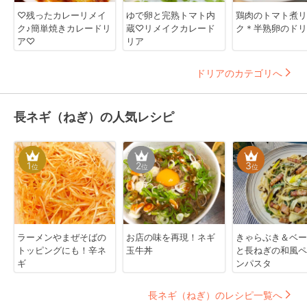
♡残ったカレーリメイ
ゆで卵と完熟トマト内
鶏肉のトマト煮リ
ク♪簡単焼きカレードリ
蔵♡リメイクカレード
ク＊半熟卵のドリ
ア♡
リア
ドリアのカテゴリへ
長ネギ（ねぎ）の人気レシピ
1
2
3
位
位
位
ラーメンやまぜそばの
お店の味を再現！ネギ
きゃらぶき＆ベー
トッピングにも！辛ネ
玉牛丼
と長ねぎの和風ペ
ギ
ンパスタ
長ネギ（ねぎ）のレシピ一覧へ