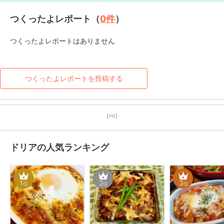
つくったよレポート（
0
件
）
つくったよレポートはありません
つくったよレポートを投稿する
【PR】
ドリアの人気ランキング
1
2
3
位
位
位