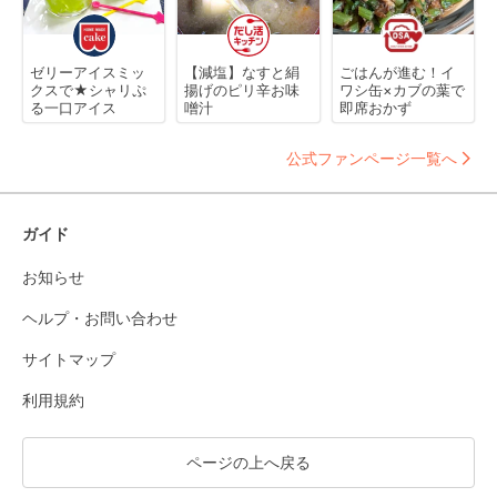
ゼリーアイスミッ
【減塩】なすと絹
ごはんが進む！イ
クスで★シャリぷ
揚げのピリ辛お味
ワシ缶×カブの葉で
る一口アイス
噌汁
即席おかず
公式ファンページ一覧へ
ガイド
お知らせ
ヘルプ・お問い合わせ
サイトマップ
利用規約
ページの上へ戻る