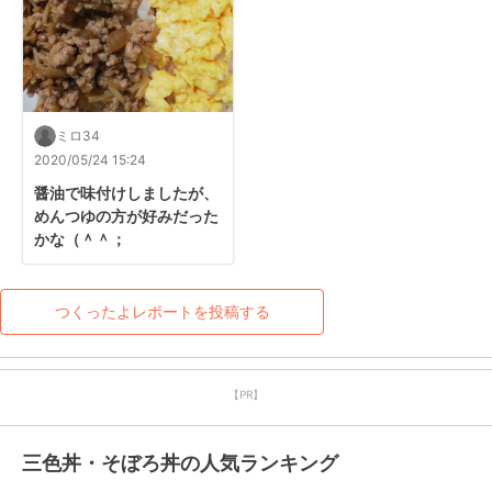
ミロ34
2020/05/24 15:24
醤油で味付けしましたが、
めんつゆの方が好みだった
かな（＾＾；
つくったよレポートを投稿する
【PR】
三色丼・そぼろ丼の人気ランキング