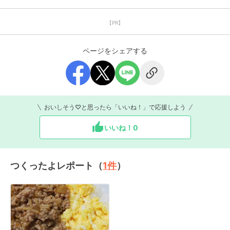
【PR】
ページをシェアする
おいしそう♡と思ったら「いいね！」で応援しよう
いいね！
0
つくったよレポート（
1
件
）