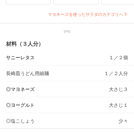
マヨネーズを使ったサラダのカテゴリへ
【PR】
材料（３人分）
サニーレタス
１／２個
長崎皿うどん用細麺
１／２人分
◎マヨネーズ
大さじ３
◎ヨーグルト
大さじ１
◎塩こしょう
少々