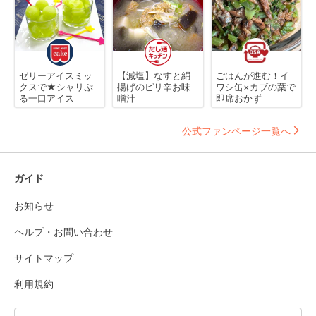
ゼリーアイスミッ
【減塩】なすと絹
ごはんが進む！イ
クスで★シャリぷ
揚げのピリ辛お味
ワシ缶×カブの葉で
る一口アイス
噌汁
即席おかず
公式ファンページ一覧へ
ガイド
お知らせ
ヘルプ・お問い合わせ
サイトマップ
利用規約