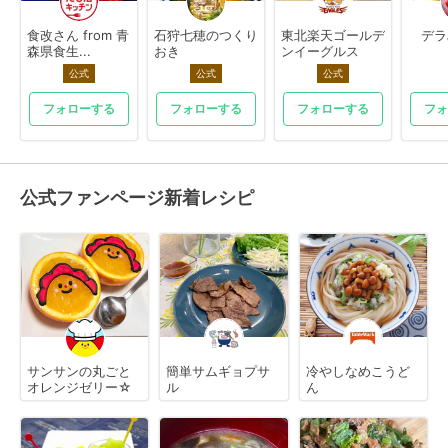
食改さん from 青
石狩七穂のつくり
東北楽天ゴールデ
デラ
森県食生...
おき
ンイーグルス
公式
公式
公式
フォローする
フォローする
フォローする
フォ
公式ファンページ新着レシピ
サンサンの丸ごと
簡単サムギョプサ
冷やしなめこうど
オレンジゼリー☆
ル
ん