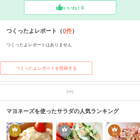
いいね！
0
つくったよレポート（
0
件
）
つくったよレポートはありません
つくったよレポートを投稿する
【PR】
マヨネーズを使ったサラダの人気ランキング
1
2
3
位
位
位