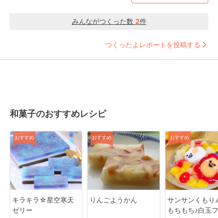
みんながつくった数
2
件
つくったよレポートを投稿する
和菓子のおすすめレシピ
おすすめ
おすすめ
おすすめ
キラキラ☆星空寒天
りんごようかん
サンサンくもり
ゼリー
もちもち♪白玉