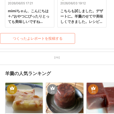
します）
2026/06/05 17:21
2026/06/03 19:12
mimiちゃん、こんにちは
こちらも試しました。デザ
✧˖°おやつにぴったりとっ
ートに。羊羹のせて♡美味
ても美味しいですね
しくできました。レシピ有
♪ෆ◝(⑅• ᢦ  •⑅)◜..° 素敵なレ
難うございました。
ポートをいつもありがとう
ございます‎
つくったよレポートを投稿する
【PR】
羊羹の人気ランキング
1
2
3
位
位
位