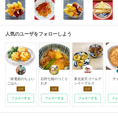
人気のユーザをフォローしよう
「終電前のちょい
石狩七穂のつくり
東北楽天ゴールデ
チ
ごはん」
おき
ンイーグルス
公式
公式
公式
フォローする
フォローする
フォローする
フォ