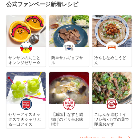
公式ファンページ新着レシピ
サンサンの丸ごと
簡単サムギョプサ
冷やしなめこうど
オレンジゼリー☆
ル
ん
ゼリーアイスミッ
【減塩】なすと絹
ごはんが進む！イ
クスで★シャリぷ
揚げのピリ辛お味
ワシ缶×カブの葉で
る一口アイス
噌汁
即席おかず