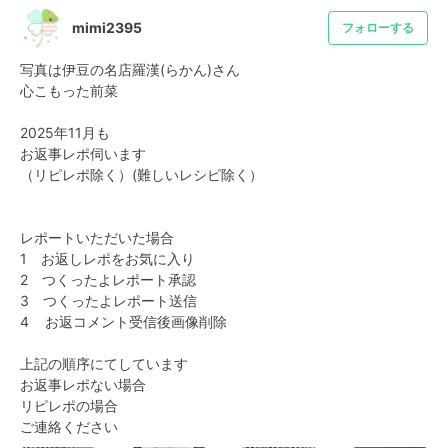
mimi2395
フォローする
写真は伊豆の名店羅漢(⁠らかん)さん

心こもった前菜

2025年11月も

お返事レポ伺います

（リピレポ除く）(難しいレシピ除く）

レポートいただいた場合

1　お返しレポをお気に入り

2　つくったよレポート承認

3　つくったよレポート送信

4    お返コメント受信後画像削除

上記の順序にてしています

お返事レポない場合

リピレポの場合

ご連絡ください