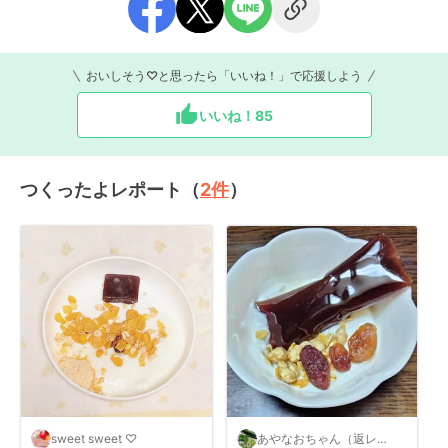
おいしそう♡と思ったら「いいね！」で応援しよう
いいね！
85
つくったよレポート（
2
件
）
sweet sweet ♡
あやなおちゃん（返レポ