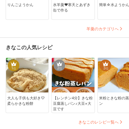
りんごようかん
水羊羹❤寒天とあずき
簡単☆水ようか
缶で作る
羊羹のカテゴリへ
きなこの人気レシピ
1
2
3
位
位
位
大人も子供も大好き♡
【レンチン4分】きな粉
米粉ときな粉の蒸
柔らかきな粉餅
豆腐蒸しパン♪大豆×大
ン
豆です
きなこのレシピ一覧へ