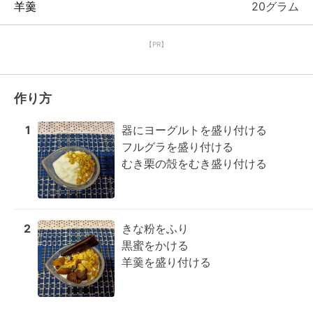
羊羹
20グラム
【PR】
作り方
1
器にヨーグルトを盛り付ける

フルグラを盛り付ける

むき栗の殻をむき盛り付ける
2
きな粉をふり

黒蜜をかける

羊羹を盛り付ける