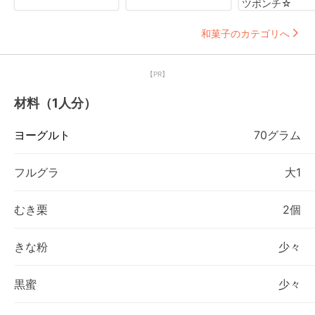
ツポンチ☆
和菓子のカテゴリへ
【PR】
材料（1人分）
ヨーグルト
70グラム
フルグラ
大1
むき栗
2個
きな粉
少々
黒蜜
少々