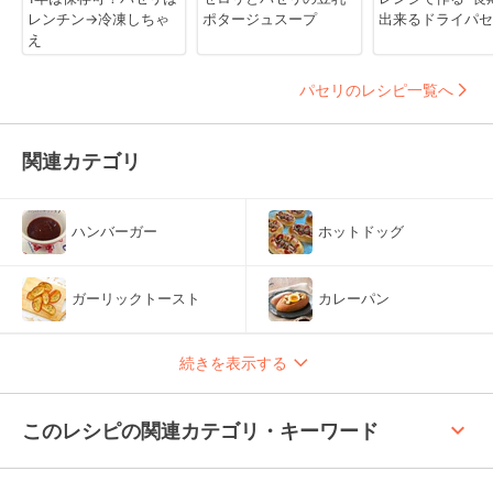
レンチン→冷凍しちゃ
ポタージュスープ
出来るドライパセ
え
パセリのレシピ一覧へ
関連カテゴリ
ハンバーガー
ホットドッグ
ガーリックトースト
カレーパン
続きを表示する
keyboard_arrow_up
このレシピの関連カテゴリ・キーワード