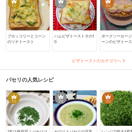
1
2
3
位
位
位
ブロッコリーとコーン
ハムピザトーストその1
ポークソーセージ
のツナトースト
0
ーンのピザトース
ピザトーストのカテゴリへ
パセリの人気レシピ
1
2
3
位
位
位
1年は保存可！パセリは
セロリとパセリの豆乳
レンジで作る*長