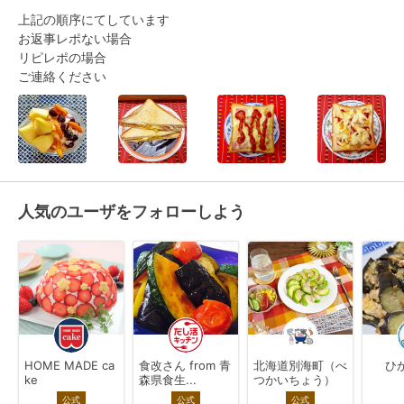
上記の順序にてしています

お返事レポない場合

リピレポの場合

ご連絡ください
人気のユーザをフォローしよう
HOME MADE ca
食改さん from 青
北海道別海町（べ
ひ
ke
森県食生...
つかいちょう）
公式
公式
公式