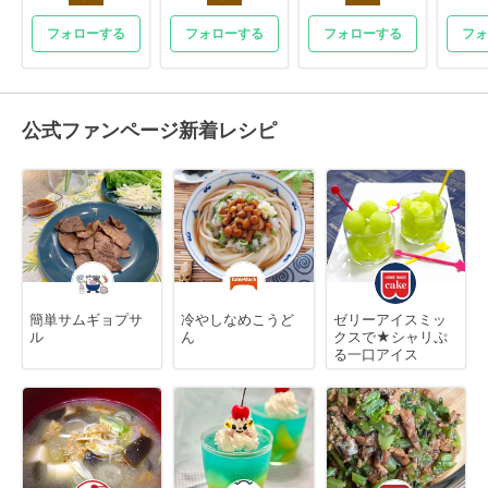
フォローする
フォローする
フォローする
フォ
公式ファンページ新着レシピ
簡単サムギョプサ
冷やしなめこうど
ゼリーアイスミッ
ル
ん
クスで★シャリぷ
る一口アイス