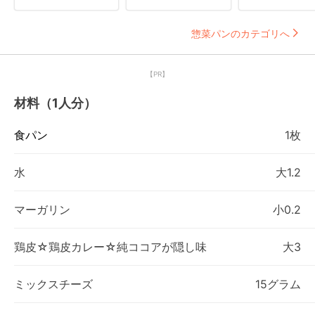
惣菜パンのカテゴリへ
【PR】
材料（1人分）
食パン
1枚
水
大1.2
マーガリン
小0.2
鶏皮☆鶏皮カレー☆純ココアが隠し味
大3
ミックスチーズ
15グラム