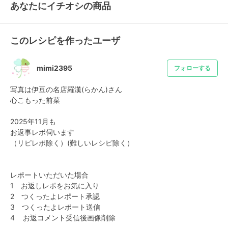
あなたにイチオシの商品
このレシピを作ったユーザ
mimi2395
フォローする
写真は伊豆の名店羅漢(⁠らかん)さん

心こもった前菜

2025年11月も

お返事レポ伺います

（リピレポ除く）(難しいレシピ除く）

レポートいただいた場合

1　お返しレポをお気に入り

2　つくったよレポート承認

3　つくったよレポート送信

4    お返コメント受信後画像削除
