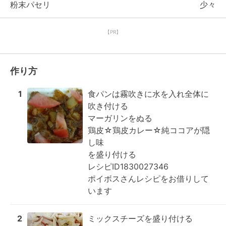
粉末パセリ
少々
【PR】
作り方
1
食パンは霧吹きに水を入れ全体に
吹き付ける

マーガリンをぬる

鶏皮☆鶏皮カレー☆純ココアが隠
し味

を盛り付ける

レシピID1830027346

ポイボスさんレシピをお借りして
います
2
ミックスチーズを盛り付ける
