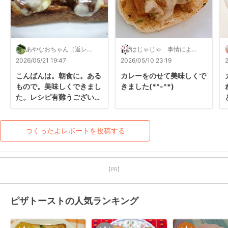
あやなおちゃん（返レポ
はじゃじゃ 事情により
します）
対応遅くなります
2026/05/21 19:47
2026/05/10 23:19
こんばんは。朝食に。ある
カレーをのせて美味しくで
もので。美味しくできまし
きました(*^-^*)
た。レシピ有難うございま
した。
つくったよレポートを投稿する
【PR】
ピザトーストの人気ランキング