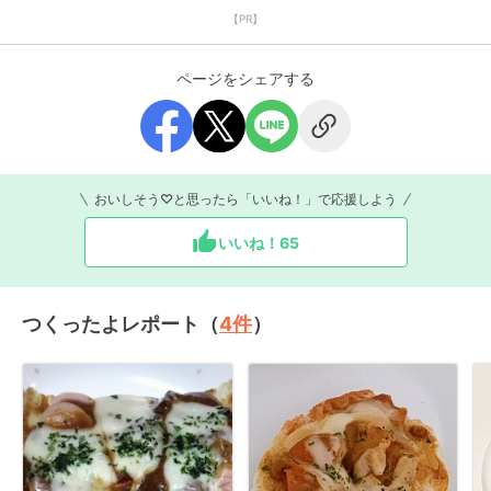
【PR】
ページをシェアする
おいしそう♡と思ったら「いいね！」で応援しよう
いいね！
65
つくったよレポート（
4
件
）