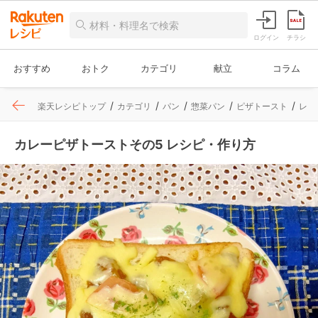
ログイン
チラシ
おすすめ
おトク
カテゴリ
献立
コラム
楽天レシピトップ
カテゴリ
パン
惣菜パン
ピザトースト
レシ
カレーピザトーストその5 レシピ・作り方