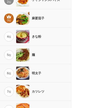
2
位
麻婆茄子
3
位
きな粉
4
位
麺
5
位
明太子
6
位
カツレツ
7
位