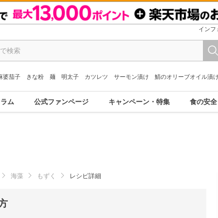
インフ
麻婆茄子
きな粉
麺
明太子
カツレツ
サーモン漬け
鯖のオリーブオイル漬
コラム
公式ファンページ
キャンペーン・特集
食の安全
海藻
もずく
レシピ詳細
方