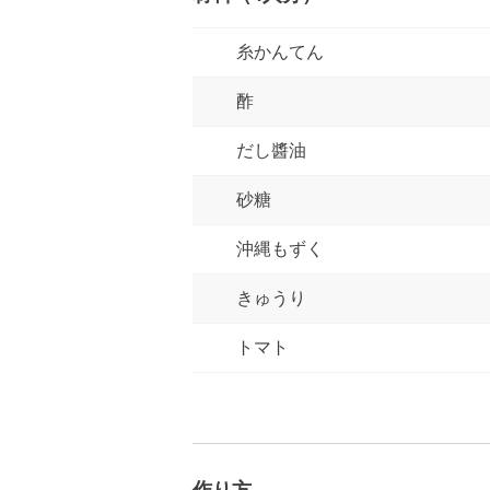
糸かんてん
酢
だし醬油
砂糖
沖縄もずく
きゅうり
トマト