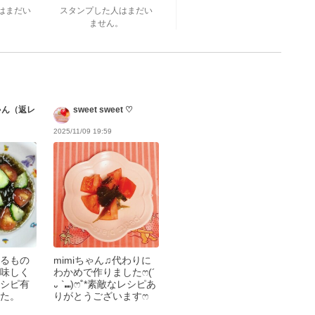
はまだい
スタンプした人はまだい
。
ません。
ゃん（返レ
sweet sweet ♡
2025/11/09 19:59
るもの
mimiちゃん♫代わりに
味しく
わかめで作りましたෆ(´
シピ有
᎑ `⑉︎)ෆ˚*素敵なレシピあ
た。
りがとうございますෆ