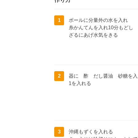
作り方
1
ボールに分量外の水を入れ
糸かんてんを入れ10分もどし
ざるにあげ水気をきる
2
器に 酢 だし醤油 砂糖を入
1を入れる
3
沖縄もずくを入れる