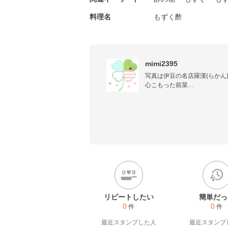
料理名
もずく酢
mimi2395
写真は伊豆の名店羅漢(⁠らかん)
心こもった前菜

2025年11月も

お返事レポ伺います

（リピレポ除く）(難しいレシ
レポートいただいた場合

1　お返しレポをお気に入り

2　つくったよレポート承認

3　つくったよレポート送信

4    お返コメント受信後画像削
リピートしたい
簡単だっ
上記の順序にてしています

0
0
件
件
お返事レポない場合

最近スタンプした人
リピレポの場合

最近スタンプ