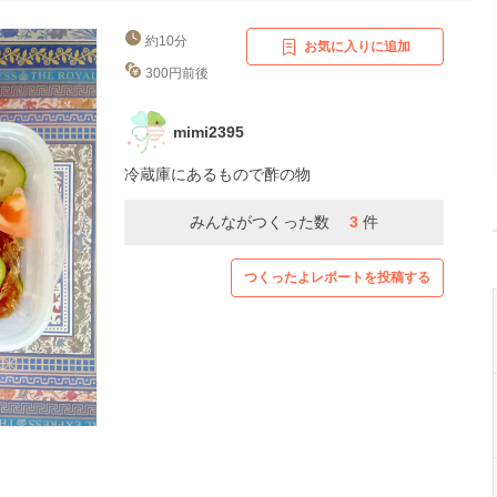
約10分
お気に入りに追加
300円前後
mimi2395
冷蔵庫にあるもので酢の物
みんながつくった数
3
件
つくったよレポートを投稿する