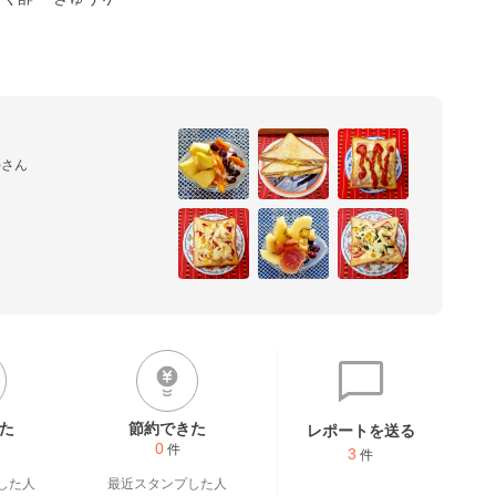
さん

ピ除く）

除

た
節約できた
レポートを送る
0
件
3
件
した人
最近スタンプした人