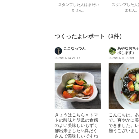
ご連絡ください
スタンプした人はまだい
スタンプした人
ません。
ません
つくったよレポート（3件）
ここなっつん
あやなおち
ポします）
2025/11/14 21:17
2025/11/11 09:09
きょうはこちら♬トマ
こんにちは。あ
トの酸味と胡瓜の食感
で。爽やかに美
のよい美味しいもずく
できました。レ
酢出来ました✨具だく
難うございまし
さんで美味しいですね