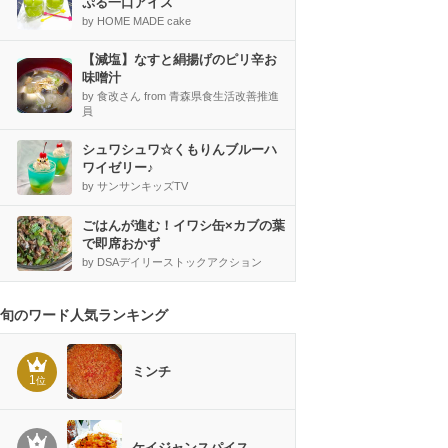
ぷる一口アイス
by HOME MADE cake
【減塩】なすと絹揚げのピリ辛お
味噌汁
by 食改さん from 青森県食生活改善推進
員
シュワシュワ☆くもりんブルーハ
ワイゼリー♪
by サンサンキッズTV
ごはんが進む！イワシ缶×カブの葉
で即席おかず
by DSAデイリーストックアクション
旬のワード人気ランキング
ミンチ
1
位
ケイジャンスパイス