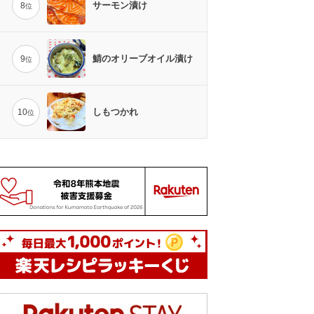
サーモン漬け
8
位
鯖のオリーブオイル漬け
9
位
しもつかれ
10
位