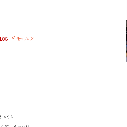
他のブログ
きゅうり
ずく酢
きゅうり