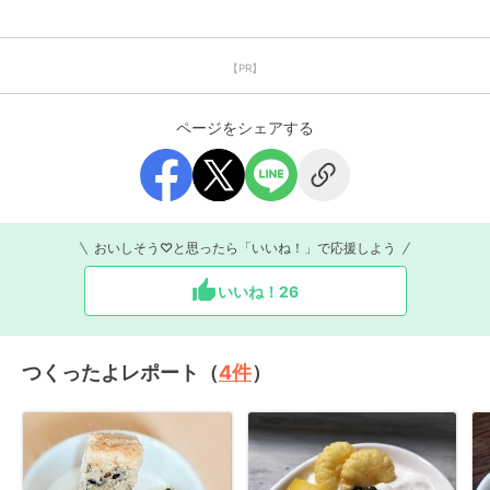
【PR】
ページをシェアする
おいしそう♡と思ったら「いいね！」で応援しよう
いいね！
26
つくったよレポート（
4
件
）