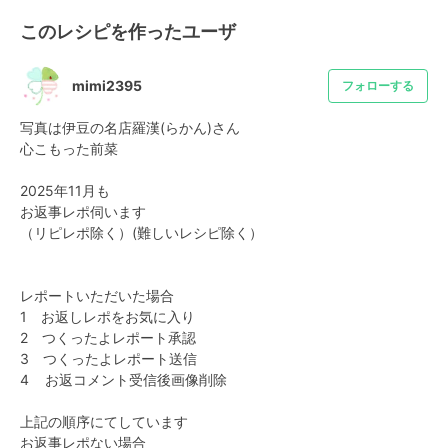
このレシピを作ったユーザ
mimi2395
フォローする
写真は伊豆の名店羅漢(⁠らかん)さん

心こもった前菜

2025年11月も

お返事レポ伺います

（リピレポ除く）(難しいレシピ除く）

レポートいただいた場合

1　お返しレポをお気に入り

2　つくったよレポート承認

3　つくったよレポート送信

4    お返コメント受信後画像削除

上記の順序にてしています

お返事レポない場合
