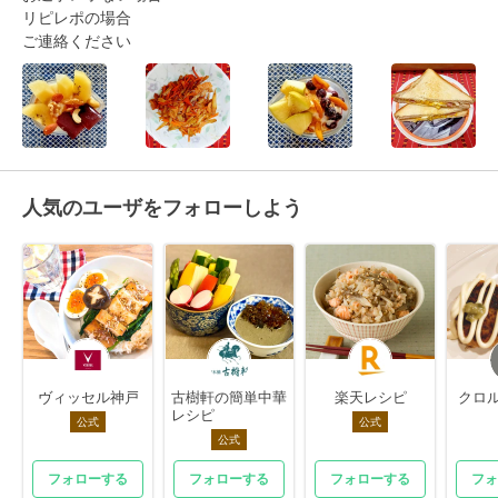
リピレポの場合

ご連絡ください
人気のユーザをフォローしよう
ヴィッセル神戸
古樹軒の簡単中華
楽天レシピ
クロル
レシピ
公式
公式
公式
フォローする
フォローする
フォローする
フォ