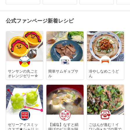
公式ファンページ新着レシピ
サンサンの丸ごと
簡単サムギョプサ
冷やしなめこうど
オレンジゼリー☆
ル
ん
ゼリーアイスミッ
【減塩】なすと絹
ごはんが進む！イ
クスで★シャリぷ
揚げのピリ辛お味
ワシ缶×カブの葉で