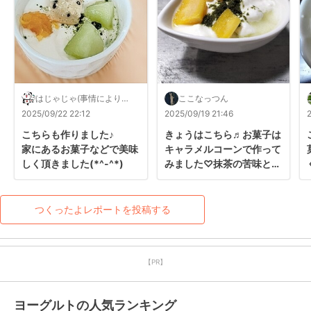
はじゃじゃ(事情により対
ここなっつん
応遅くなります)
2025/09/22 22:12
2025/09/19 21:46
こちらも作りました♪

きょうはこちら♬お菓子は
家にあるお菓子などで美味
キャラメルコーンで作って
しく頂きました(*^-^*)
みました♡抹茶の苦味と相
性よくて美味(*´艸｀*)素
敵レシピ感謝です✨
つくったよレポートを投稿する
【PR】
ヨーグルトの人気ランキング