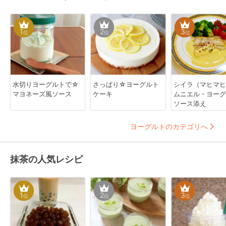
1
2
3
位
位
位
水切りヨーグルトで☆
さっぱり☆ヨーグルト
シイラ（マヒマヒ
マヨネーズ風ソース
ケーキ
ムニエル・ヨーグ
ソース添え
ヨーグルトのカテゴリへ
抹茶の人気レシピ
1
2
3
位
位
位