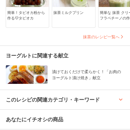
簡単！タピオカ粉から
抹茶ミルクプリン
簡単な 抹茶 クリ
作る♡タピオカ
フラペチーノの作
抹茶のレシピ一覧へ
ヨーグルトに関連する献立
漬けておくだけで柔らかく！「お肉の
ヨーグルト漬け焼き」献立
keyboard_arrow_up
このレシピの関連カテゴリ・キーワード
あなたにイチオシの商品