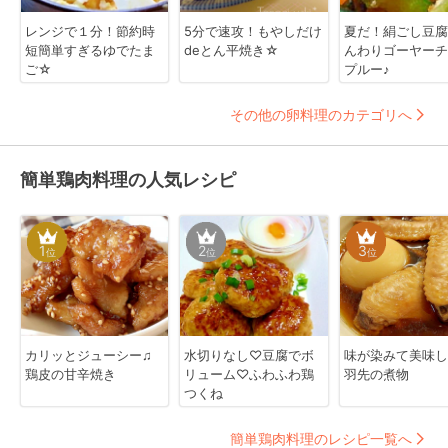
レンジで１分！節約時
5分で速攻！もやしだけ
夏だ！絹ごし豆腐
短簡単すぎるゆでたま
deとん平焼き☆
んわりゴーヤーチ
ご☆
プルー♪
その他の卵料理のカテゴリへ
簡単鶏肉料理の人気レシピ
1
2
3
位
位
位
カリッとジューシー♫
水切りなし♡豆腐でボ
味が染みて美味し
鶏皮の甘辛焼き
リューム♡ふわふわ鶏
羽先の煮物
つくね
簡単鶏肉料理のレシピ一覧へ