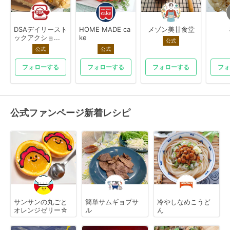
DSAデイリースト
HOME MADE ca
メゾン美甘食堂
ックアクショ...
ke
公式
公式
公式
フォローする
フォローする
フォローする
フォ
公式ファンページ新着レシピ
サンサンの丸ごと
簡単サムギョプサ
冷やしなめこうど
オレンジゼリー☆
ル
ん