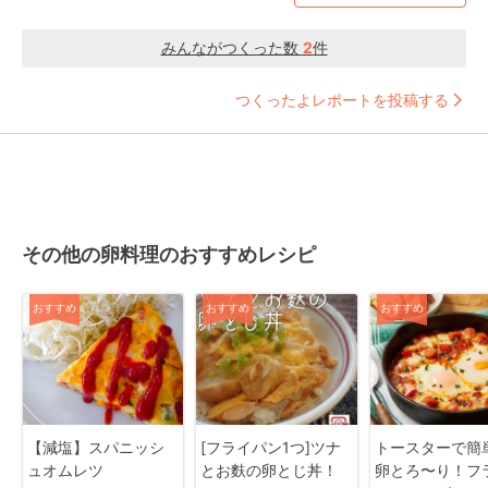
みんながつくった数
2
件
つくったよレポートを投稿する
その他の卵料理のおすすめレシピ
おすすめ
おすすめ
おすすめ
【減塩】スパニッシ
[フライパン1つ]ツナ
トースターで簡
ュオムレツ
とお麩の卵とじ丼！
卵とろ〜り！フ