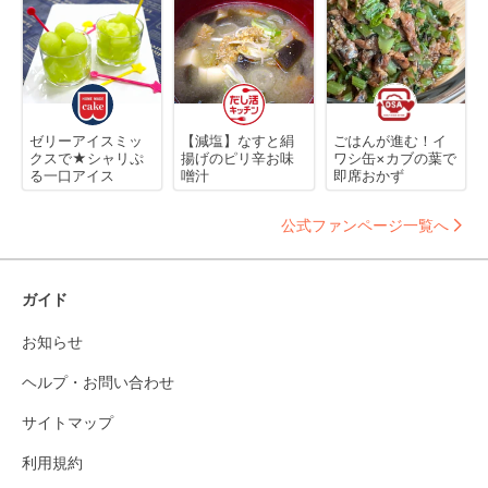
ゼリーアイスミッ
【減塩】なすと絹
ごはんが進む！イ
クスで★シャリぷ
揚げのピリ辛お味
ワシ缶×カブの葉で
る一口アイス
噌汁
即席おかず
公式ファンページ一覧へ
ガイド
お知らせ
ヘルプ・お問い合わせ
サイトマップ
利用規約