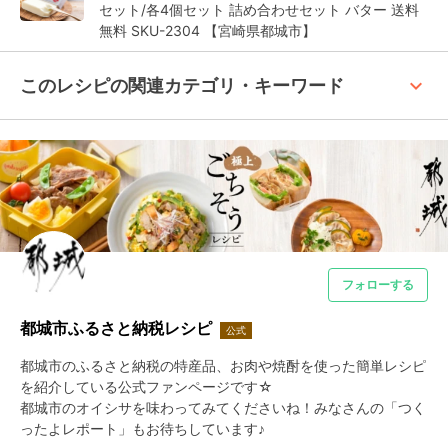
セット/各4個セット 詰め合わせセット バター 送料
無料 SKU-2304 【宮崎県都城市】
keyboard_arrow_up
このレシピの関連カテゴリ・キーワード
フォローする
都城市ふるさと納税レシピ
公式
都城市のふるさと納税の特産品、お肉や焼酎を使った簡単レシピ
を紹介している公式ファンページです☆

都城市のオイシサを味わってみてくださいね！みなさんの「つく
ったよレポート」もお待ちしています♪