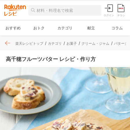
ログイン
チラシ
おすすめ
おトク
カテゴリ
献立
コラム
楽天レシピトップ
カテゴリ
お菓子
クリーム・ジャム
バターク
高千穂フルーツバター レシピ・作り方