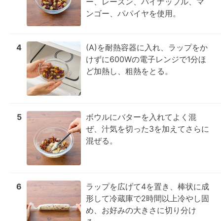
ー、レーズン、パイナップル、マ
ンゴー、パパイヤを使用。
4
(A)を耐熱容器に入れ、ラップをか
けずに600Wの電子レンジで1分ほ
ど加熱し、粗熱をとる。
5
ボウルにバターを入れてよく混
ぜ、汁気を切った3を加えてさらに
混ぜる。
6
ラップを広げて4を置き、棒状に成
形して冷蔵庫で2時間以上冷やし固
め、お好みの大きさに切り分け