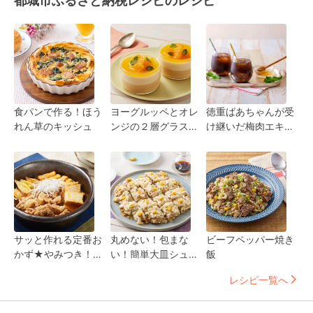
都城市ふるさと納税レシピのレシピ
食パンで作る！ほう
ヨーグルッペとオレ
徳重ばあちゃんが受
れん草のキッシュ
ンジの２層グラスデ
け継いだ梅肉エキス
ザート♪
はちみつソーダ
サッと作れる定番お
丸めない！包まな
ビーフペッパー焼き
かず★やみつき！簡
い！簡単大皿シュー
飯
単ピリ辛肉豆腐
マイ
レシピ一覧へ