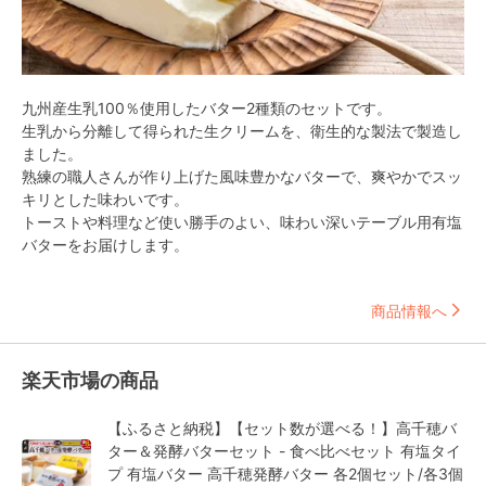
九州産生乳100％使用したバター2種類のセットです。

生乳から分離して得られた生クリームを、衛生的な製法で製造し
ました。

熟練の職人さんが作り上げた風味豊かなバターで、爽やかでスッ
キリとした味わいです。

トーストや料理など使い勝手のよい、味わい深いテーブル用有塩
バターをお届けします。
商品情報へ
楽天市場の商品
【ふるさと納税】【セット数が選べる！】高千穂バ
ター＆発酵バターセット - 食べ比べセット 有塩タイ
プ 有塩バター 高千穂発酵バター 各2個セット/各3個