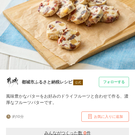
都城市ふるさと納税レシピ
フォローする
公式
風味豊かなバターをお好みのドライフルーツと合わせて作る、濃
厚なフルーツバターです。
約10分
お気に入りに追加
みんながつくった数
0
件