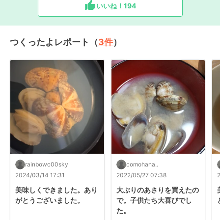
いいね！
194
つくったよレポート（
3
件
）
rainbowc00sky
comohana..
2024/03/14 17:31
2022/05/27 07:38
美味しくできました。あり
大ぶりのあさりを買えたの
がとうございました。
で。子供たち大喜びでし
た。