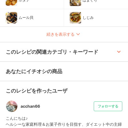
ホタテ
はまぐり
ムール貝
しじみ
続きを表示する
keyboard_arrow_up
このレシピの関連カテゴリ・キーワード
あなたにイチオシの商品
このレシピを作ったユーザ
acchan66
フォローする
こんにちは♪

ヘルシーな家庭料理＆お菓子作りを目指す、ダイエット中の主婦