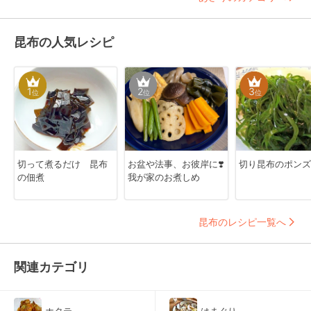
昆布の人気レシピ
1
2
3
位
位
位
切って煮るだけ 昆布
お盆や法事、お彼岸に❣️
切り昆布のポンズ
の佃煮
我が家のお煮しめ
昆布のレシピ一覧へ
関連カテゴリ