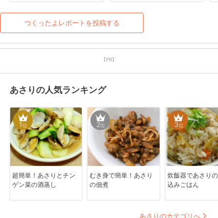
つくったよレポートを投稿する
【PR】
あさりの人気ランキング
1
2
3
位
位
位
超簡単！あさりとチン
むき身で簡単！あさり
炊飯器であさりの
ゲン菜の酒蒸し
の佃煮
込みごはん
あさりのカテゴリへ