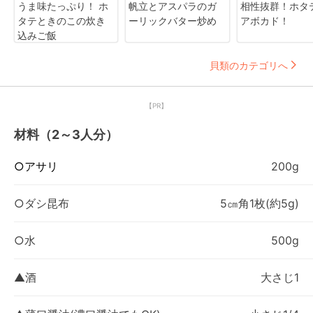
うま味たっぷり！ ホ
帆立とアスパラのガ
相性抜群！ホタ
タテときのこの炊き
ーリックバター炒め
アボカド！
込みご飯
貝類のカテゴリへ
【PR】
材料（2～3人分）
○アサリ
200g
○ダシ昆布
5㎝角1枚(約5g)
○水
500g
▲酒
大さじ1