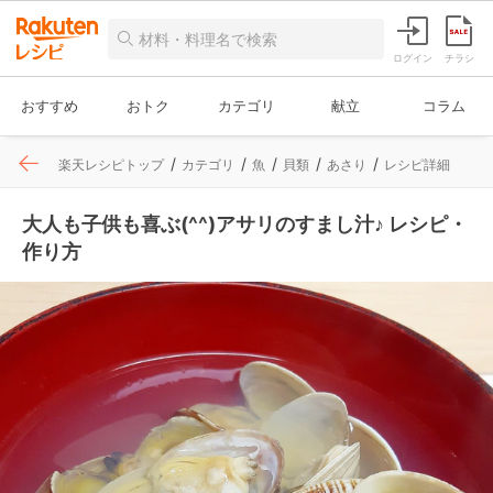
ログイン
チラシ
おすすめ
おトク
カテゴリ
献立
コラム
楽天レシピトップ
カテゴリ
魚
貝類
あさり
レシピ詳細
大人も子供も喜ぶ(^^)アサリのすまし汁♪ レシピ・
作り方