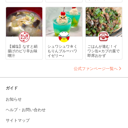
【減塩】なすと絹
シュワシュワ☆く
ごはんが進む！イ
揚げのピリ辛お味
もりんブルーハワ
ワシ缶×カブの葉で
噌汁
イゼリー♪
即席おかず
公式ファンページ一覧へ
ガイド
お知らせ
ヘルプ・お問い合わせ
サイトマップ