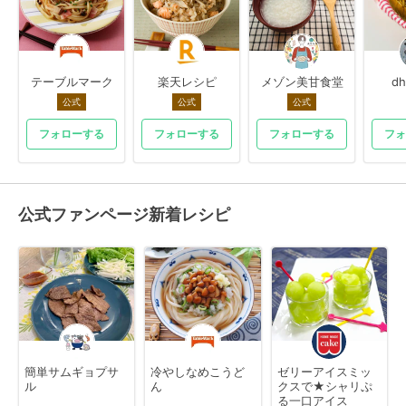
テーブルマーク
楽天レシピ
メゾン美甘食堂
dh
公式
公式
公式
フォローする
フォローする
フォローする
フォ
公式ファンページ新着レシピ
簡単サムギョプサ
冷やしなめこうど
ゼリーアイスミッ
ル
ん
クスで★シャリぷ
る一口アイス