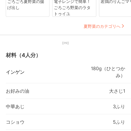
ごろごろ夏野菜の揚
電子レンジで簡単！
若鶏のりんごマ
げ出し
ごろごろ野菜のラタ
トゥイユ
夏野菜のカテゴリへ
【PR】
材料（4人分）
180g（ひとつか
インゲン
み）
お好みの油
大さじ1
中華あじ
3ふり
コショウ
5ふり