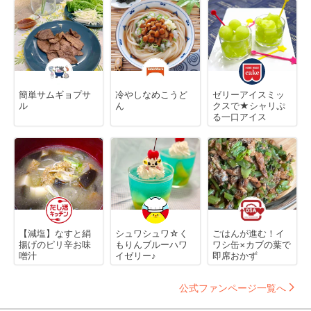
簡単サムギョプサ
冷やしなめこうど
ゼリーアイスミッ
ル
ん
クスで★シャリぷ
る一口アイス
【減塩】なすと絹
シュワシュワ☆く
ごはんが進む！イ
揚げのピリ辛お味
もりんブルーハワ
ワシ缶×カブの葉で
噌汁
イゼリー♪
即席おかず
公式ファンページ一覧へ