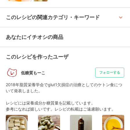
keyboard_arrow_up
このレシピの関連カテゴリ・キーワード
あなたにイチオシの商品
このレシピを作ったユーザ
低糖質もーこ
フォローする
2018年脂質栄養学会でglut1欠損症の治療としてのケトン食につ
いて発表しました。

レシピには栄養成分か糖質量を記載しています。

参考になれば嬉しいです。レシピの転載はご遠慮願います。