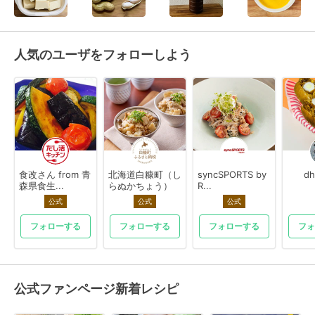
人気のユーザをフォローしよう
食改さん from 青
北海道白糠町（し
syncSPORTS by
dh
森県食生...
らぬかちょう）
R...
公式
公式
公式
フォローする
フォローする
フォローする
フォ
公式ファンページ新着レシピ