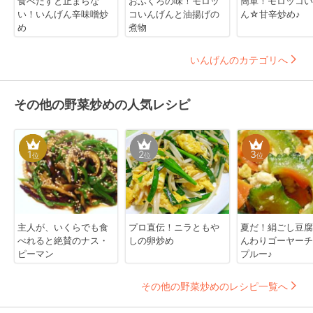
食べだすと止まらな
おふくろの味！モロッ
簡単！モロッコい
い！いんげん辛味噌炒
コいんげんと油揚げの
ん☆甘辛炒め♪
め
煮物
いんげんのカテゴリへ
その他の野菜炒めの人気レシピ
1
2
3
位
位
位
主人が、いくらでも食
プロ直伝！ニラともや
夏だ！絹ごし豆腐
べれると絶賛のナス・
しの卵炒め
んわりゴーヤーチ
ピーマン
プルー♪
その他の野菜炒めのレシピ一覧へ