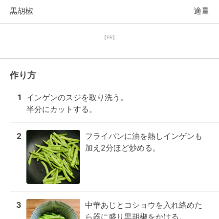
黒胡椒
適量
【PR】
作り方
1
インゲンのスジを取り洗う。

半分にカットする。
2
フライパンに油を熱しインゲンも
加え2分ほど炒める。
3
中華あじとコショウを入れ絡めた
ら器に盛り黒胡椒をかける。