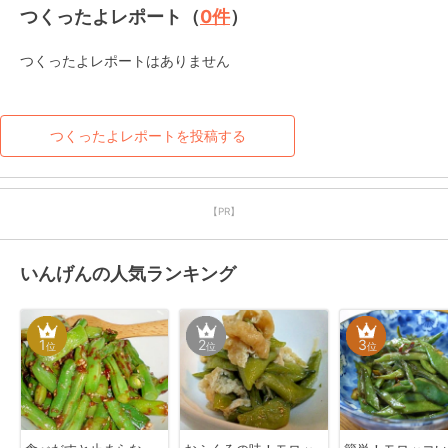
つくったよレポート（
0
件
）
つくったよレポートはありません
つくったよレポートを投稿する
【PR】
いんげんの人気ランキング
1
2
3
位
位
位