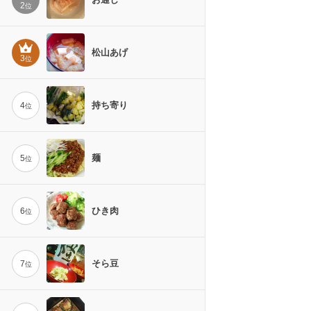
2
位
松山あげ
3
位
持ち寄り
4
位
麺
5
位
ひき肉
6
位
そら豆
7
位