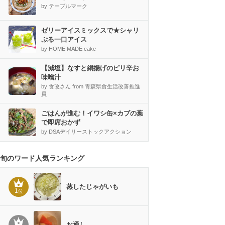
by テーブルマーク
ゼリーアイスミックスで★シャリ
ぷる一口アイス
by HOME MADE cake
【減塩】なすと絹揚げのピリ辛お
味噌汁
by 食改さん from 青森県食生活改善推進
員
ごはんが進む！イワシ缶×カブの葉
で即席おかず
by DSAデイリーストックアクション
旬のワード人気ランキング
蒸したじゃがいも
1
位
お通し