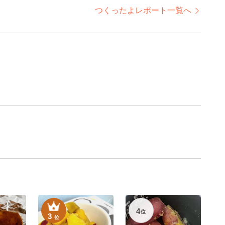
つくったよレポート一覧へ
4
位
3
位