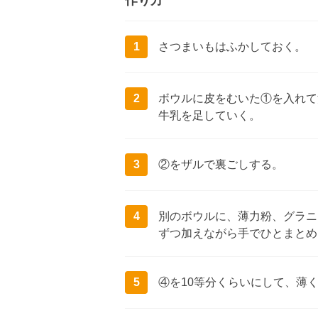
作り方
1
さつまいもはふかしておく。
2
ボウルに皮をむいた①を入れて
牛乳を足していく。
3
②をザルで裏ごしする。
4
別のボウルに、薄力粉、グラニ
ずつ加えながら手でひとまとめ
5
④を10等分くらいにして、薄