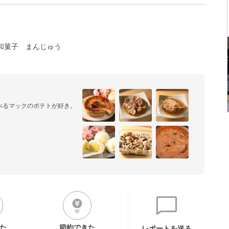
和菓子
まんじゅう
るマックのポテトが好き。

いの入り方に波がある～。

真の透かし文字バラバラ。
た
節約できた
レポートを送る