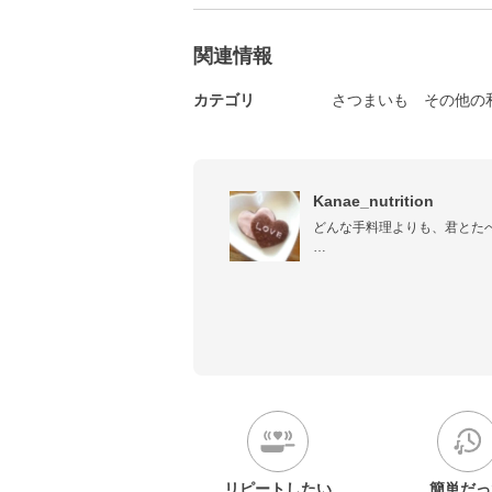
関連情報
カテゴリ
さつまいも
その他の
Kanae_nutrition
どんな手料理よりも、君とたべ
2014年〜投稿中。

ゆるーく。やってるから、気合
アカウント名変えたから、写
リピートしたい
簡単だっ