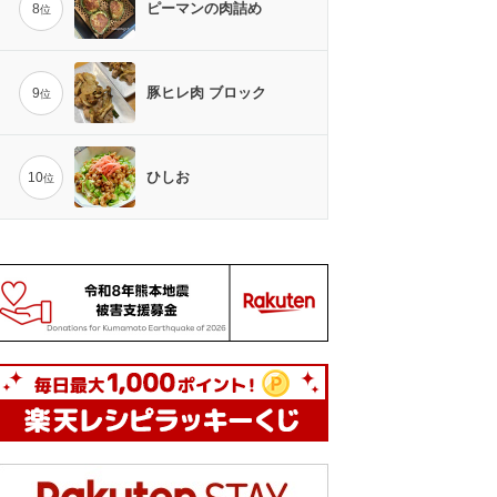
ピーマンの肉詰め
8
位
豚ヒレ肉 ブロック
9
位
ひしお
10
位