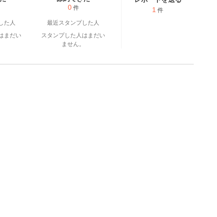
0
件
1
件
した人
最近スタンプした人
はまだい
スタンプした人はまだい
。
ません。