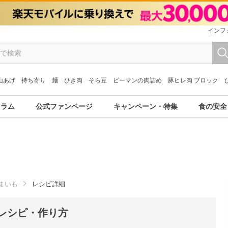
インフ
山あげ
持ち寄り
麺
ひき肉
そら豆
ピーマンの肉詰め
豚ヒレ肉 ブロック
コラム
公式ファンページ
キャンペーン・特集
食の安全
まいも
レシピ詳細
レシピ・作り方