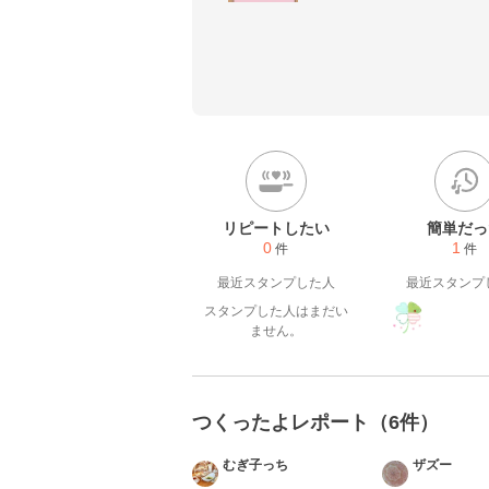
参考にして頂けましたら嬉しい
いつもつくれぽ本当にありがと
つくレポの返事は2日以内に
リピートしたい
簡単だっ
0
1
件
件
最近スタンプした人
最近スタンプ
スタンプした人はまだい
ません。
つくったよレポート（6件）
むぎ子っち
ザズー