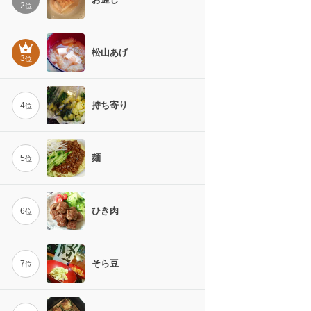
2
位
松山あげ
3
位
持ち寄り
4
位
麺
5
位
ひき肉
6
位
そら豆
7
位