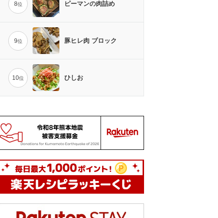
ピーマンの肉詰め
8
位
豚ヒレ肉 ブロック
9
位
ひしお
10
位