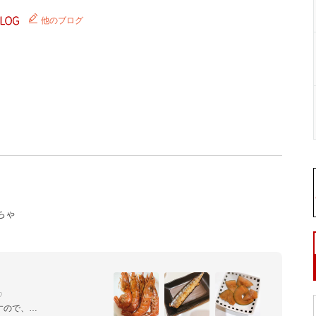
他のブログ
ちゃ


ので、
