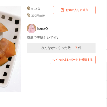
約15分
お気に入りに追加
300円前後
kana✿︎
簡単で美味しいです♩
みんながつくった数
7
件
つくったよレポートを投稿する