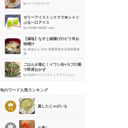
by テーブルマーク
ゼリーアイスミックスで★シャリ
ぷる一口アイス
by HOME MADE cake
【減塩】なすと絹揚げのピリ辛お
味噌汁
by 食改さん from 青森県食生活改善推進
員
ごはんが進む！イワシ缶×カブの葉
で即席おかず
by DSAデイリーストックアクション
旬のワード人気ランキング
蒸したじゃがいも
1
位
お通し