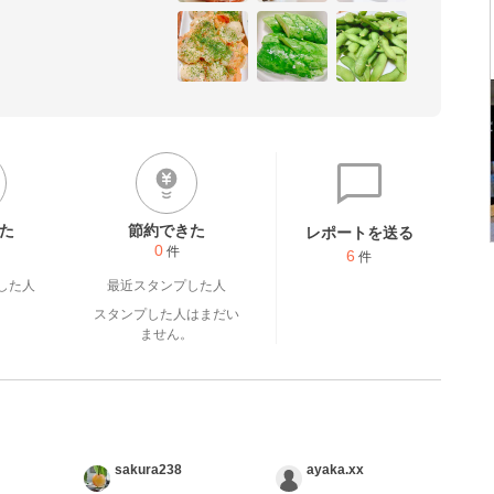
です✿

うございます⋆*✩

必ずします！
た
節約できた
レポートを送る
0
件
6
件
した人
最近スタンプした人
スタンプした人はまだい
ません。
sakura238
ayaka.xx