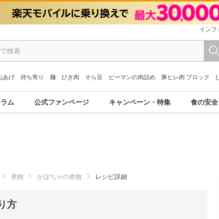
インフ
山あげ
持ち寄り
麺
ひき肉
そら豆
ピーマンの肉詰め
豚ヒレ肉 ブロック
コラム
公式ファンページ
キャンペーン・特集
食の安全
煮物
かぼちゃの煮物
レシピ詳細
り方