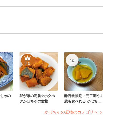
4
位
3
位
ちゃの
我が家の定番✧ホクホ
離乳食後期・完了期や1
クかぼちゃの煮物
歳も食べれる かぼちゃ
の煮物
かぼちゃの煮物のカテゴリへ