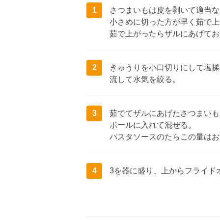
1
さつまいもは皮を剥いて適当な
小さめに切った方が早く茹で上
茹で上がったらザルにあげてお
2
きゅうりを小口切りにして塩揉
流して水気を絞る。
3
茹でてザルにあげたさつまいも
ボールに入れて混ぜる。
パスタソースのたらこの量はお
4
3を器に盛り、上からフライド