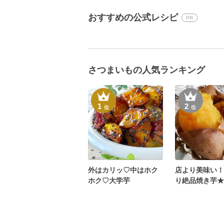
おすすめの公式レシピ
PR
さつまいもの人気ランキング
1
2
位
位
外はカリッ♡中はホク
店より美味い！
ホク♡大学芋
り絶品焼き芋★
ンレンジで