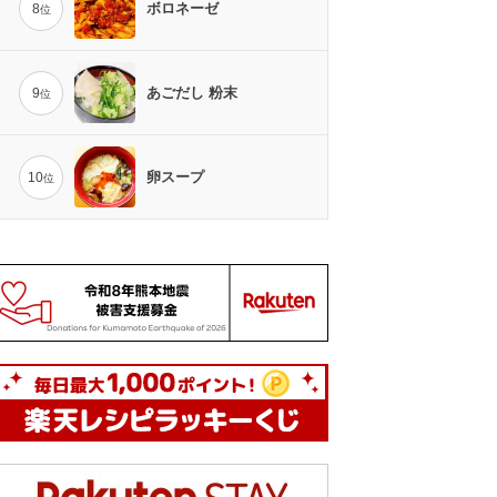
ボロネーゼ
8
位
あごだし 粉末
9
位
卵スープ
10
位