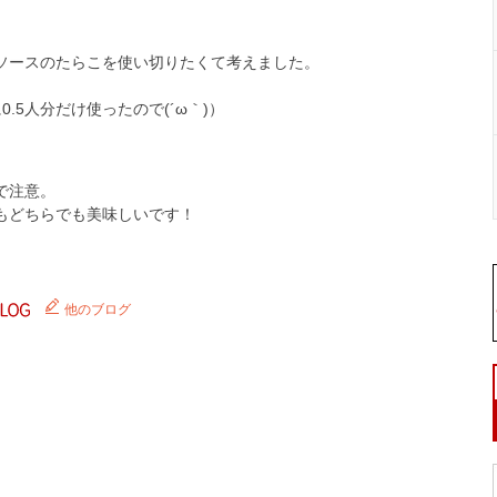
ソースのたらこを使い切りたくて考えました。
.5人分だけ使ったので(´ω｀)）
で注意。
もどちらでも美味しいです！
他のブログ