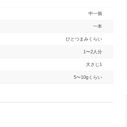
中一個
一本
ひとつまみくらい
1〜2人分
大さじ1
5〜10gくらい