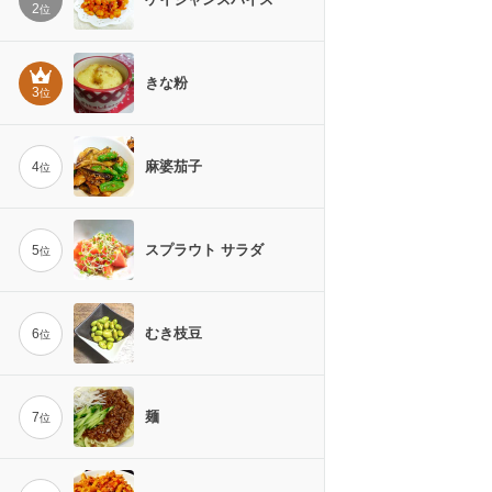
2
位
きな粉
3
位
麻婆茄子
4
位
スプラウト サラダ
5
位
むき枝豆
6
位
麺
7
位