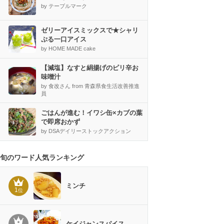
by テーブルマーク
ゼリーアイスミックスで★シャリ
ぷる一口アイス
by HOME MADE cake
【減塩】なすと絹揚げのピリ辛お
味噌汁
by 食改さん from 青森県食生活改善推進
員
ごはんが進む！イワシ缶×カブの葉
で即席おかず
by DSAデイリーストックアクション
旬のワード人気ランキング
ミンチ
1
位
ケイジャンスパイス