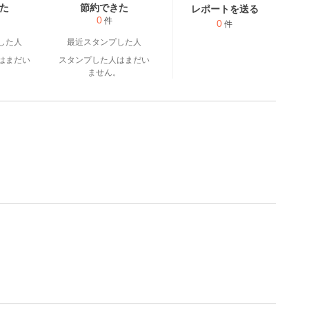
た
節約できた
レポートを送る
0
件
0
件
した人
最近スタンプした人
はまだい
スタンプした人はまだい
。
ません。