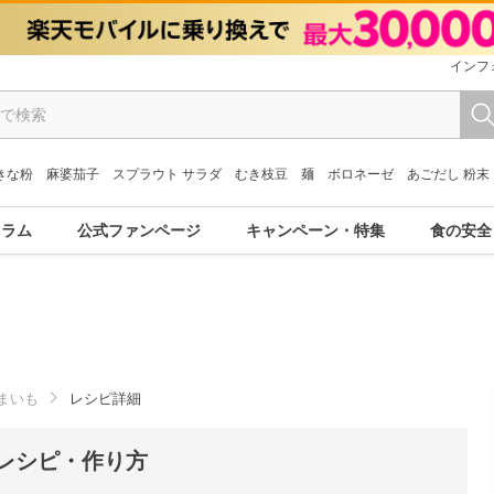
インフ
きな粉
麻婆茄子
スプラウト サラダ
むき枝豆
麺
ボロネーゼ
あごだし 粉末
コラム
公式ファンページ
キャンペーン・特集
食の安全
まいも
レシピ詳細
レシピ・作り方