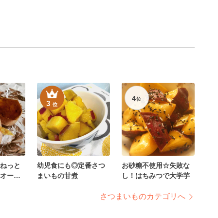
4
位
3
位
ねっと
幼児食にも◎定番さつ
お砂糖不使用☆失敗な
オーブ
まいもの甘煮
し！はちみつで大学芋
さつまいものカテゴリへ