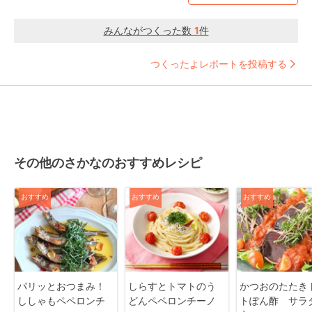
みんながつくった数
1
件
つくったよレポートを投稿する
その他のさかなのおすすめレシピ
おすすめ
おすすめ
おすすめ
パリッとおつまみ！
しらすとトマトのう
かつおのたたき
ししゃもペペロンチ
どんペペロンチーノ
トぽん酢 サラ