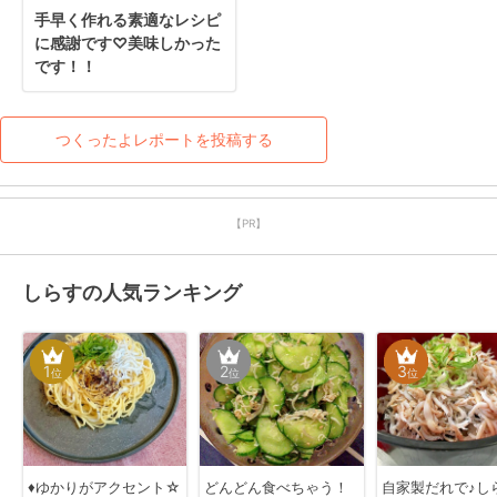
手早く作れる素適なレシピ
に感謝です♡美味しかった
です！！
つくったよレポートを投稿する
【PR】
しらすの人気ランキング
1
2
3
位
位
位
♦️ゆかりがアクセント☆
どんどん食べちゃう！
自家製だれで♪し