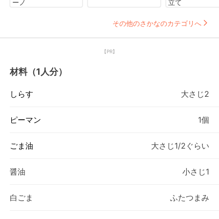
ーノ
立て
その他のさかなのカテゴリへ
【PR】
材料（1人分）
しらす
大さじ2
ピーマン
1個
ごま油
大さじ1/2ぐらい
醤油
小さじ1
白ごま
ふたつまみ