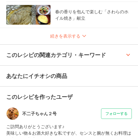
春の香りを包んで楽しむ「さわらのホ
イル焼き」献立
続きを表示する
keyboard_arrow_up
このレシピの関連カテゴリ・キーワード
あなたにイチオシの商品
このレシピを作ったユーザ
不二子ちゃん２号
フォローする
ご訪問ありがとうございます♪

美味しい物＆お酒大好きな私ですが、センスと腕が無くお料理は