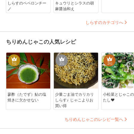
しらすのペペロンチー
キュウリとシラスの胡
ノ
麻醤油和え
しらすのカテゴリへ
ちりめんじゃこの人気レシピ
1
2
3
位
位
位
蓼酢（たでず）鮎の塩
少量ごま油でカリカリ
小松菜とじゃこの
焼きに欠かせない
しらす♪ じゃこよりお
たし❤
買い得
ちりめんじゃこのレシピ一覧へ