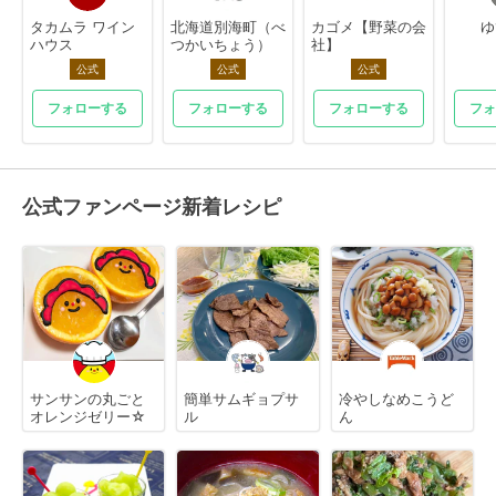
タカムラ ワイン
北海道別海町（べ
カゴメ【野菜の会
ゆ
ハウス
つかいちょう）
社】
公式
公式
公式
フォローする
フォローする
フォローする
フォ
公式ファンページ新着レシピ
サンサンの丸ごと
簡単サムギョプサ
冷やしなめこうど
オレンジゼリー☆
ル
ん