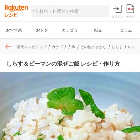
ログイン
チラシ
おすすめ
おトク
カテゴリ
献立
コラム
楽天レシピトップ
カテゴリ
魚
その他のさかな
しらす
レシピ
しらす＆ピーマンの混ぜご飯 レシピ・作り方