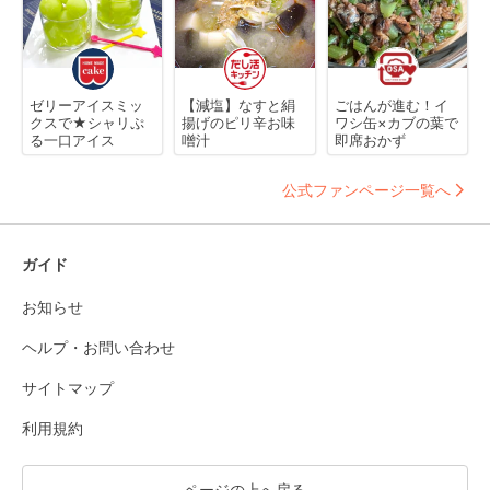
ゼリーアイスミッ
【減塩】なすと絹
ごはんが進む！イ
クスで★シャリぷ
揚げのピリ辛お味
ワシ缶×カブの葉で
る一口アイス
噌汁
即席おかず
公式ファンページ一覧へ
ガイド
お知らせ
ヘルプ・お問い合わせ
サイトマップ
利用規約
ページの上へ戻る