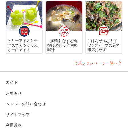
ゼリーアイスミッ
【減塩】なすと絹
ごはんが進む！イ
クスで★シャリぷ
揚げのピリ辛お味
ワシ缶×カブの葉で
る一口アイス
噌汁
即席おかず
公式ファンページ一覧へ
ガイド
お知らせ
ヘルプ・お問い合わせ
サイトマップ
利用規約