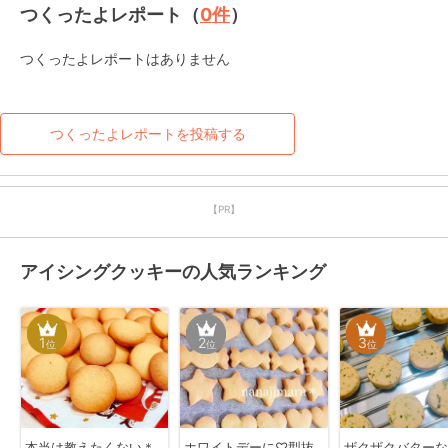
つくったよレポート（
0
件
）
つくったよレポートはありません
つくったよレポートを投稿する
【PR】
アイシングクッキーの人気ランキング
1
2
3
位
位
位
本当は教えたくない＊
ホワイトデーに♡型抜
ザクザクバター