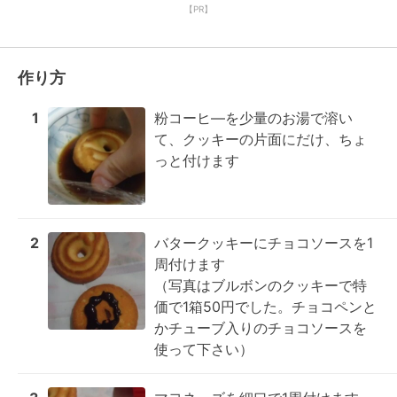
【PR】
作り方
1
粉コーヒ―を少量のお湯で溶い
て、クッキーの片面にだけ、ちょ
っと付けます
2
バタークッキーにチョコソースを1
周付けます

（写真はブルボンのクッキーで特
価で1箱50円でした。チョコペンと
かチューブ入りのチョコソースを
使って下さい）