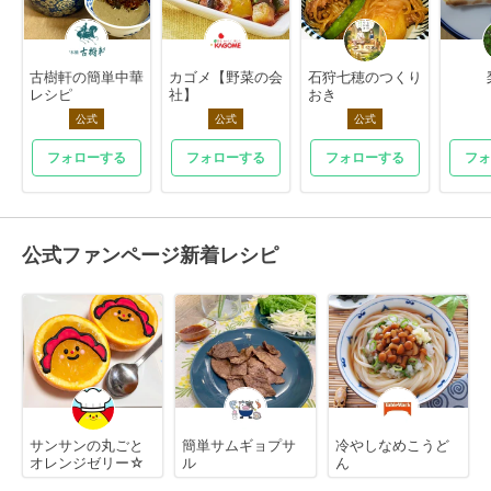
古樹軒の簡単中華
カゴメ【野菜の会
石狩七穂のつくり
レシピ
社】
おき
公式
公式
公式
フォローする
フォローする
フォローする
フォ
公式ファンページ新着レシピ
サンサンの丸ごと
簡単サムギョプサ
冷やしなめこうど
オレンジゼリー☆
ル
ん