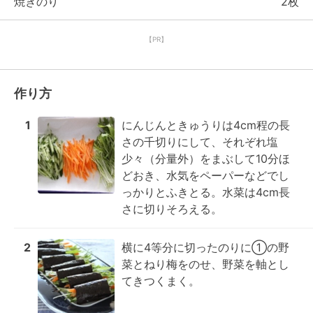
焼きのり
2枚
【PR】
作り方
1
にんじんときゅうりは4cm程の長
さの千切りにして、それぞれ塩
少々（分量外）をまぶして10分ほ
どおき、水気をペーパーなどでし
っかりとふきとる。水菜は4cm長
さに切りそろえる。
2
横に4等分に切ったのりに①の野
菜とねり梅をのせ、野菜を軸とし
てきつくまく。