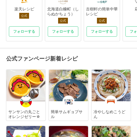
楽天レシピ
北海道白糠町（し
古樹軒の簡単中華
らぬかちょう）
レシピ
公式
公式
公式
フォローする
フォローする
フォローする
フォ
公式ファンページ新着レシピ
サンサンの丸ごと
簡単サムギョプサ
冷やしなめこうど
オレンジゼリー☆
ル
ん