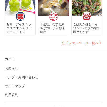
ゼリーアイスミッ
【減塩】なすと絹
ごはんが進む！イ
クスで★シャリぷ
揚げのピリ辛お味
ワシ缶×カブの葉で
る一口アイス
噌汁
即席おかず
公式ファンページ一覧へ
ガイド
お知らせ
ヘルプ・お問い合わせ
サイトマップ
利用規約