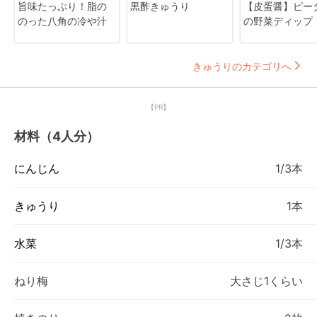
旨味たっぷり！脂の
黒酢きゅうり
【皮蛋醤】ピー
のった八角の冷や汁
の野菜ディップ
きゅうりのカテゴリへ
【PR】
材料（4人分）
にんじん
1/3本
きゅうり
1本
水菜
1/3本
ねり梅
大さじ1くらい