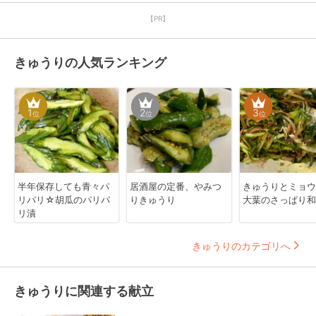
【PR】
きゅうりの人気ランキング
1
2
3
位
位
位
半年保存しても青々パ
居酒屋の定番、やみつ
きゅうりとミョウ
リパリ☆胡瓜のパリパ
りきゅうり
大葉のさっぱり和
リ漬
きゅうりのカテゴリへ
きゅうりに関連する献立