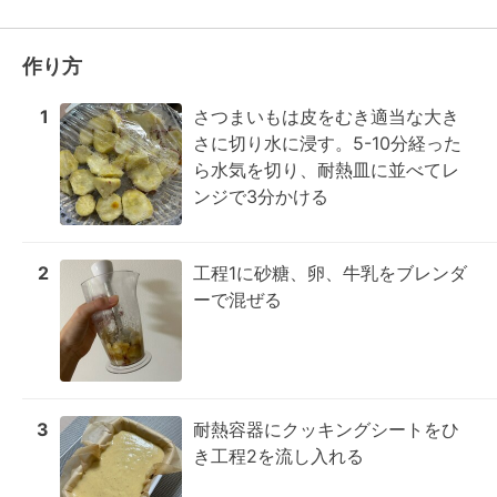
作り方
1
さつまいもは皮をむき適当な大き
さに切り水に浸す。5-10分経った
ら水気を切り、耐熱皿に並べてレ
ンジで3分かける
2
工程1に砂糖、卵、牛乳をブレンダ
ーで混ぜる
3
耐熱容器にクッキングシートをひ
き工程2を流し入れる