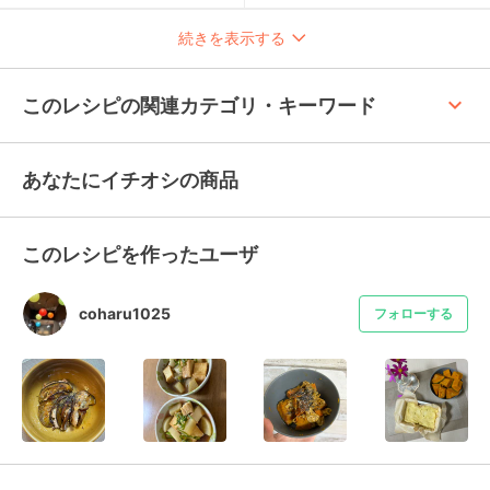
続きを表示する
keyboard_arrow_up
このレシピの関連カテゴリ・キーワード
あなたにイチオシの商品
このレシピを作ったユーザ
coharu1025
フォローする