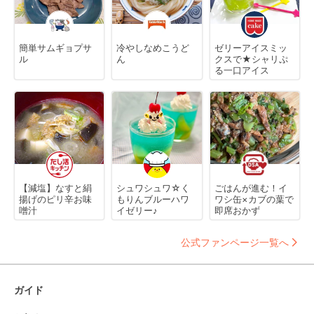
簡単サムギョプサ
冷やしなめこうど
ゼリーアイスミッ
ル
ん
クスで★シャリぷ
る一口アイス
【減塩】なすと絹
シュワシュワ☆く
ごはんが進む！イ
揚げのピリ辛お味
もりんブルーハワ
ワシ缶×カブの葉で
噌汁
イゼリー♪
即席おかず
公式ファンページ一覧へ
ガイド