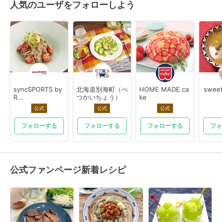
人気のユーザをフォローしよう
syncSPORTS by
北海道別海町（べ
HOME MADE ca
swee
R...
つかいちょう）
ke
公式
公式
公式
フォローする
フォローする
フォローする
フォ
公式ファンページ新着レシピ