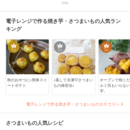
【PR】
電子レンジで作る焼き芋・さつまいもの人気ラン
キング
1
2
3
位
位
位
秋のおやつに♪簡単スイ
♪蒸して冷凍♡さつまい
オーブンで焼くだけ
ートポテト
もの保存法♪
ルミ箔もいらない
芋。
電子レンジで作る焼き芋・さつまいものカテゴリへ
さつまいもの人気レシピ