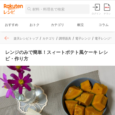
ログイン
チラシ
おすすめ
おトク
カテゴリ
献立
コラム
楽天レシピトップ
カテゴリ
調理器具
電子レンジ
電子レンジで
レンジのみで簡単！スィートポテト風ケーキ レシ
ピ・作り方