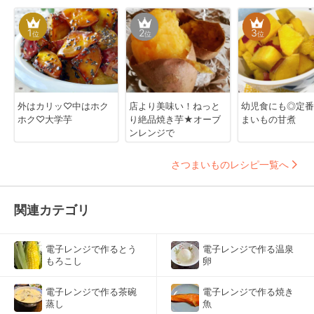
1
2
3
位
位
位
外はカリッ♡中はホク
店より美味い！ねっと
幼児食にも◎定番
ホク♡大学芋
り絶品焼き芋★オーブ
まいもの甘煮
ンレンジで
さつまいものレシピ一覧へ
関連カテゴリ
電子レンジで作るとう
電子レンジで作る温泉
もろこし
卵
電子レンジで作る茶碗
電子レンジで作る焼き
蒸し
魚