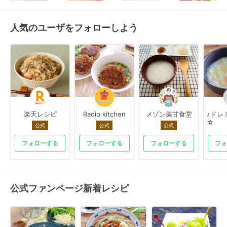
人気のユーザをフォローしよう
楽天レシピ
Radio kitchen
メゾン美甘食堂
♪ドレミ
☆
公式
公式
公式
フォローする
フォローする
フォローする
フォ
公式ファンページ新着レシピ