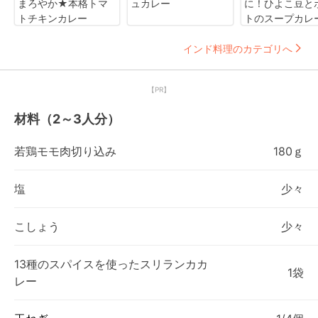
まろやか★本格トマ
ュカレー
に！ひよこ豆と
トチキンカレー
トのスープカレ
インド料理のカテゴリへ
【PR】
材料（2～3人分）
若鶏モモ肉切り込み
180ｇ
塩
少々
こしょう
少々
13種のスパイスを使ったスリランカカ
1袋
レー