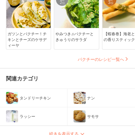
1
2
3
位
位
位
ガツンとパクチー！チ
やみつき♫パクチーと
【蝦春巻】海老と
キンとチーズのケサデ
きゅうりのサラダ
の香りスティック
ィーヤ
パクチーのレシピ一覧へ
関連カテゴリ
タンドリーチキン
ナン
ラッシー
サモサ
続きを表示する