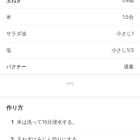
玉ねぎ
1/4個
米
1.5合
サラダ油
小さじ1
塩
小さじ1/3
パクチー
適量
【PR】
作り方
1
米は洗って15分浸水する。
2
玉ねぎはみじん切りにする。