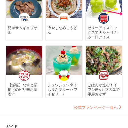
簡単サムギョプサ
冷やしなめこうど
ゼリーアイスミッ
ル
ん
クスで★シャリぷ
る一口アイス
【減塩】なすと絹
シュワシュワ☆く
ごはんが進む！イ
揚げのピリ辛お味
もりんブルーハワ
ワシ缶×カブの葉で
噌汁
イゼリー♪
即席おかず
公式ファンページ一覧へ
ガイド