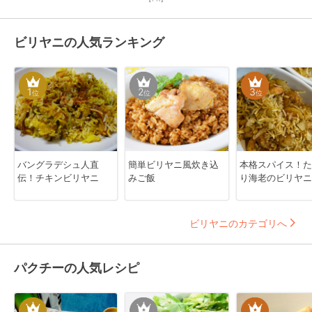
ビリヤニの人気ランキング
1
2
3
位
位
位
バングラデシュ人直
簡単ビリヤニ風炊き込
本格スパイス！た
伝！チキンビリヤニ
みご飯
り海老のビリヤニ
ビリヤニのカテゴリへ
パクチーの人気レシピ