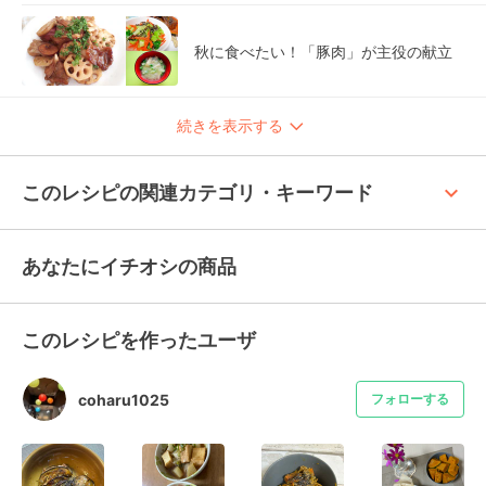
秋に食べたい！「豚肉」が主役の献立
続きを表示する
keyboard_arrow_up
このレシピの関連カテゴリ・キーワード
あなたにイチオシの商品
このレシピを作ったユーザ
coharu1025
フォローする