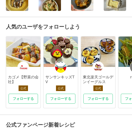
人気のユーザをフォローしよう
カゴメ【野菜の会
サンサンキッズT
東北楽天ゴールデ
社】
V
ンイーグルス
公式
公式
公式
フォローする
フォローする
フォローする
フォ
公式ファンページ新着レシピ