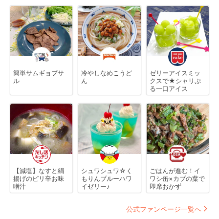
簡単サムギョプサ
冷やしなめこうど
ゼリーアイスミッ
ル
ん
クスで★シャリぷ
る一口アイス
【減塩】なすと絹
シュワシュワ☆く
ごはんが進む！イ
揚げのピリ辛お味
もりんブルーハワ
ワシ缶×カブの葉で
噌汁
イゼリー♪
即席おかず
公式ファンページ一覧へ