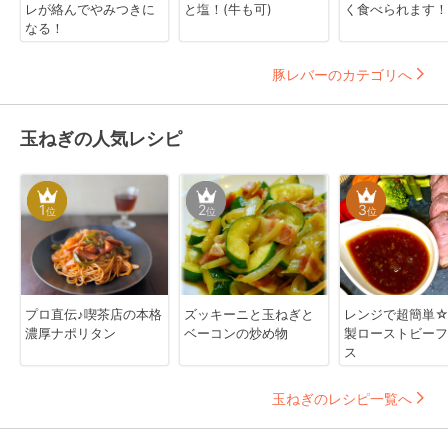
レが絡んでやみつきに
と塩！(牛も可)
く食べられます！
なる！
豚レバーのカテゴリへ
玉ねぎの人気レシピ
1
2
3
位
位
位
プロ直伝♪喫茶店の本格
ズッキーニと玉ねぎと
レンジで超簡単
濃厚ナポリタン
ベーコンの炒め物
製ローストビーフ
ス
玉ねぎのレシピ一覧へ