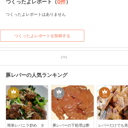
つくったよレポート（
0
件
）
つくったよレポートはありません
つくったよレポートを投稿する
【PR】
豚レバーの人気ランキング
1
2
3
位
位
位
簡単レバニラ炒め タ
豚レバーの下処理は酢
レバーだけでも美