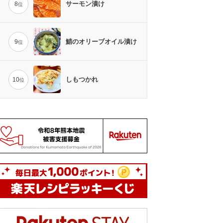
サーモン漬け
8
位
鯖のオリーブオイル漬け
9
位
しもつかれ
10
位