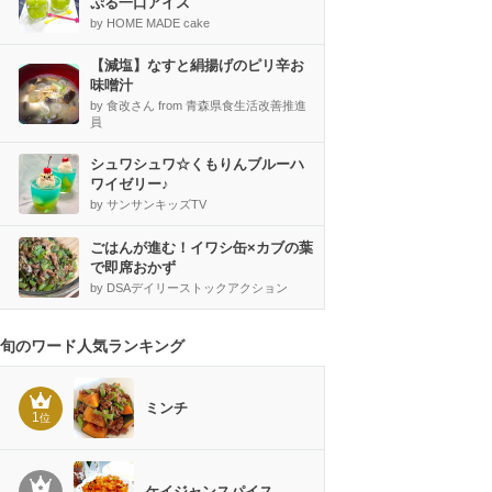
ぷる一口アイス
by HOME MADE cake
【減塩】なすと絹揚げのピリ辛お
味噌汁
by 食改さん from 青森県食生活改善推進
員
シュワシュワ☆くもりんブルーハ
ワイゼリー♪
by サンサンキッズTV
ごはんが進む！イワシ缶×カブの葉
で即席おかず
by DSAデイリーストックアクション
旬のワード人気ランキング
ミンチ
1
位
ケイジャンスパイス