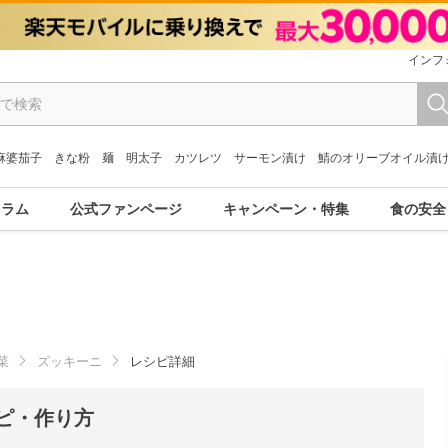
インフ
麻婆茄子
きな粉
麺
明太子
カツレツ
サーモン漬け
鯖のオリーブオイル漬
コラム
公式ファンページ
キャンペーン・特集
食の安全
菜
ズッキーニ
レシピ詳細
ピ・作り方