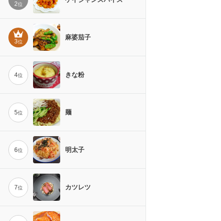
2
位
麻婆茄子
3
位
きな粉
4
位
麺
5
位
明太子
6
位
カツレツ
7
位