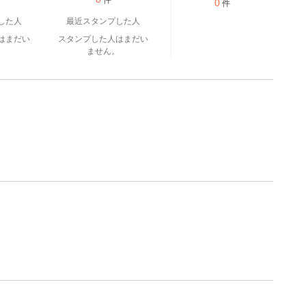
件
0
件
した人
最近スタンプした人
はまだい
スタンプした人はまだい
。
ません。