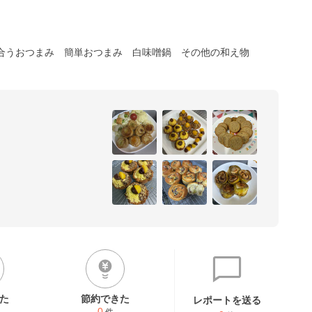
合うおつまみ
簡単おつまみ
白味噌鍋
その他の和え物
た
節約できた
レポートを送る
0