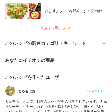
春を感じる！「春野菜」が主役の献立
続きを表示する
keyboard_arrow_up
このレシピの関連カテゴリ・キーワード
あなたにイチオシの商品
このレシピを作ったユーザ
まめもにお
フォローする
★某有名小売店で、料理のレシピ開発の仕事をしています。★元
フリーデザイナーなので、料理の基本5色を使い、華やかであり
ながらも簡単なレシピを提案。料理コンテスト46品受賞★楽天