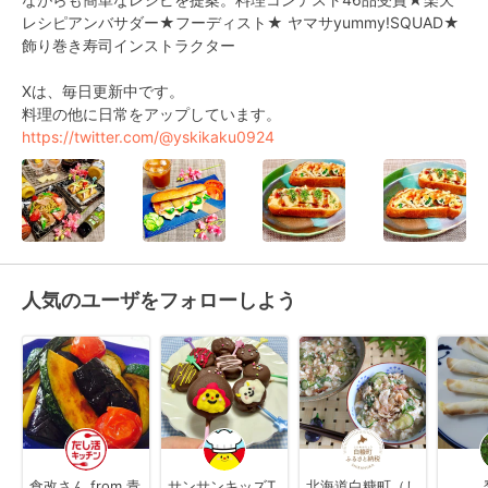
レシピアンバサダー★フーディスト★ ヤマサyummy!SQUAD★
飾り巻き寿司インストラクター

Xは、毎日更新中です。

https://twitter.com/@yskikaku0924
人気のユーザをフォローしよう
食改さん from 青
サンサンキッズT
北海道白糠町（し