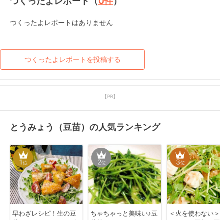
つくったよレポート（
0
件
）
つくったよレポートはありません
つくったよレポートを投稿する
【PR】
とうみょう（豆苗）の人気ランキング
1
2
3
位
位
位
早わざレシピ！生の豆
ちゃちゃっと美味い♪豆
＜火を使わない＞