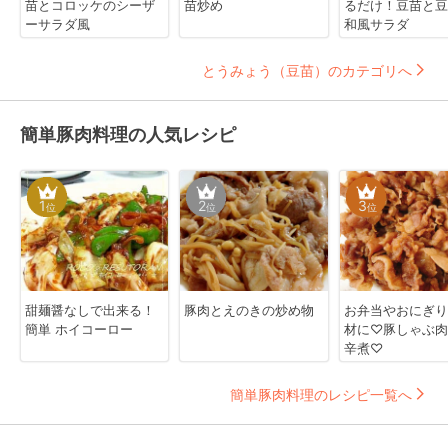
苗とコロッケのシーザ
苗炒め
るだけ！豆苗と豆
ーサラダ風
和風サラダ
とうみょう（豆苗）のカテゴリへ
簡単豚肉料理の人気レシピ
1
2
3
位
位
位
甜麺醤なしで出来る！
豚肉とえのきの炒め物
お弁当やおにぎり
簡単 ホイコーロー
材に♡豚しゃぶ肉
辛煮♡
簡単豚肉料理のレシピ一覧へ