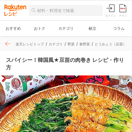
ログイン
チラシ
おすすめ
おトク
カテゴリ
献立
コラム
楽天レシピトップ
カテゴリ
野菜
春野菜
とうみょう（豆苗）
スパイシー！韓国風★豆苗の肉巻き レシピ・作り
方