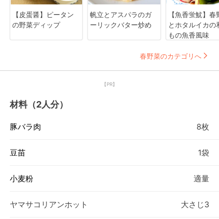
【皮蛋醤】ピータン
帆立とアスパラのガ
【魚香蛍魷】春
の野菜ディップ
ーリックバター炒め
とホタルイカの
もの魚香風味
春野菜のカテゴリへ
【PR】
材料（2人分）
豚バラ肉
8枚
豆苗
1袋
小麦粉
適量
ヤマサコリアンホット
大さじ3