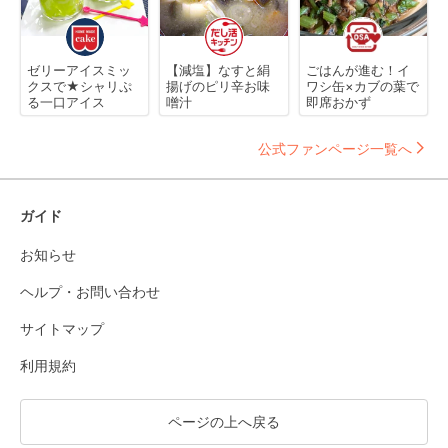
ゼリーアイスミッ
【減塩】なすと絹
ごはんが進む！イ
クスで★シャリぷ
揚げのピリ辛お味
ワシ缶×カブの葉で
る一口アイス
噌汁
即席おかず
公式ファンページ一覧へ
ガイド
お知らせ
ヘルプ・お問い合わせ
サイトマップ
利用規約
ページの上へ戻る