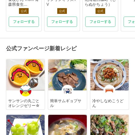
森県食生...
V
らぬかちょう）
公式
公式
公式
フォローする
フォローする
フォローする
フォ
公式ファンページ新着レシピ
サンサンの丸ごと
簡単サムギョプサ
冷やしなめこうど
オレンジゼリー☆
ル
ん