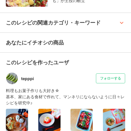
も」が主役の献立
keyboard_arrow_up
このレシピの関連カテゴリ・キーワード
あなたにイチオシの商品
このレシピを作ったユーザ
tepppi
フォローする
料理もお菓子作りも大好き☆

基本、家にある食材で作れて、マンネリにならないように日々レ
シピを研究中♪