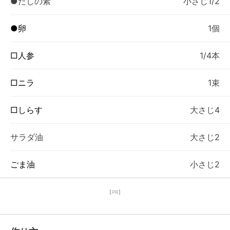
●だしの素
小さじ1/2
●卵
1個
□人参
1/4本
□ニラ
1束
□しらす
大さじ4
サラダ油
大さじ2
ごま油
小さじ2
【PR】