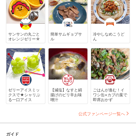
サンサンの丸ごと
簡単サムギョプサ
冷やしなめこうど
オレンジゼリー☆
ル
ん
ゼリーアイスミッ
【減塩】なすと絹
ごはんが進む！イ
クスで★シャリぷ
揚げのピリ辛お味
ワシ缶×カブの葉で
る一口アイス
噌汁
即席おかず
公式ファンページ一覧へ
ガイド