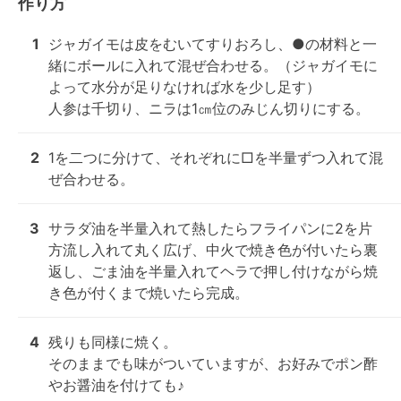
作り方
1
ジャガイモは皮をむいてすりおろし、●の材料と一
緒にボールに入れて混ぜ合わせる。（ジャガイモに
よって水分が足りなければ水を少し足す）

人参は千切り、ニラは1㎝位のみじん切りにする。
2
1を二つに分けて、それぞれに□を半量ずつ入れて混
ぜ合わせる。
3
サラダ油を半量入れて熱したらフライパンに2を片
方流し入れて丸く広げ、中火で焼き色が付いたら裏
返し、ごま油を半量入れてヘラで押し付けながら焼
き色が付くまで焼いたら完成。
4
残りも同様に焼く。

そのままでも味がついていますが、お好みでポン酢
やお醤油を付けても♪