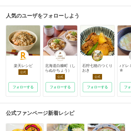
人気のユーザをフォローしよう
楽天レシピ
北海道白糠町（し
石狩七穂のつくり
♪ドレミ
らぬかちょう）
おき
☆
公式
公式
公式
フォローする
フォローする
フォローする
フォ
公式ファンページ新着レシピ