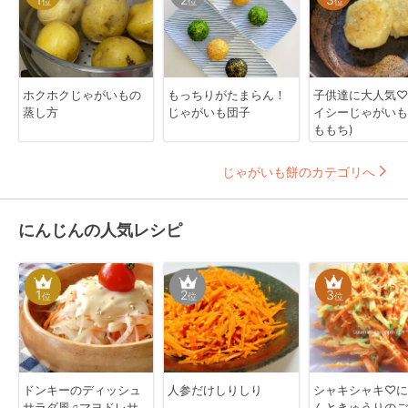
位
位
位
ホクホクじゃがいもの
もっちりがたまらん！
子供達に大人気♡
蒸し方
じゃがいも団子
イシーじゃがいも
ももち)
じゃがいも餅のカテゴリへ
にんじんの人気レシピ
1
2
3
位
位
位
ドンキーのディッシュ
人参だけしりしり
シャキシャキ♡に
サラダ風♫マヨドレサ
んときゅうりのご