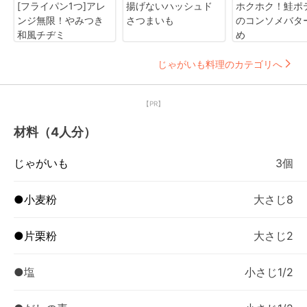
[フライパン1つ]アレ
揚げないハッシュド
ホクホク！鮭ポ
ンジ無限！やみつき
さつまいも
のコンソメバタ
和風チヂミ
め
じゃがいも料理のカテゴリへ
【PR】
材料（4人分）
じゃがいも
3個
●小麦粉
大さじ8
●片栗粉
大さじ2
●塩
小さじ1/2