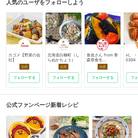
人気のユーザをフォローしよう
カゴメ【野菜の会
北海道白糠町（し
食改さん from 青
v(。
社】
らぬかちょう）
森県食生...
0394
公式
公式
公式
フォローする
フォローする
フォローする
フォ
公式ファンページ新着レシピ