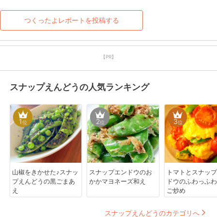
つくったよレポートを投稿する
【PR】
スナップえんどうの人気ランキング
1
2
3
位
位
位
山椒をきかせた♪スナッ
スナップエンドウのお
トマトとスナップ
プえんどうの黒ごまあ
かかマヨネーズ和え
ドウのふわっふわ
え
ご炒め
スナップえんどうのカテゴリへ