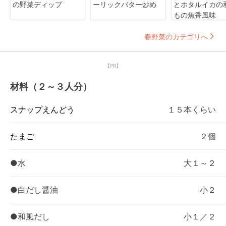
の野菜ディップ
ーリックバター炒め
とホタルイカの
もの魚香風味
春野菜のカテゴリへ
【PR】
材料（２～３人分）
スナップえんどう
１５本くらい
たまご
２個
●水
大１～２
●白だし醤油
小２
●和風だし
小１／２