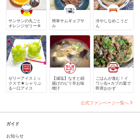
サンサンの丸ごと
簡単サムギョプサ
冷やしなめこうど
オレンジゼリー☆
ル
ん
ゼリーアイスミッ
【減塩】なすと絹
ごはんが進む！イ
クスで★シャリぷ
揚げのピリ辛お味
ワシ缶×カブの葉で
る一口アイス
噌汁
即席おかず
公式ファンページ一覧へ
ガイド
お知らせ