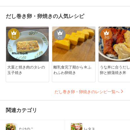
だし巻き卵・卵焼きの人気レシピ
1
2
3
位
位
位
大葉と焼き肉のタレの
離乳食完了期から☆ふ
うな丼に合うだし
玉子焼き
わふわ卵焼き
卵と鰻蒲焼き丼
だし巻き卵・卵焼きのレシピ一覧へ
関連カテゴリ
たけのこ
レタス