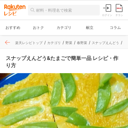
ログイン
チラシ
おすすめ
おトク
カテゴリ
献立
コラム
楽天レシピトップ
カテゴリ
野菜
春野菜
スナップえんどう
レ
スナップえんどう&たまごで簡単一品 レシピ・作
り方