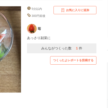
5分以内
お気に入りに追加
300円前後
苺
あっさり副菜に
みんながつくった数
1
件
つくったよレポートを投稿する