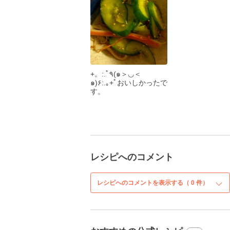
+。:.ﾟ٩(๑＞◡＜
๑)۶:.｡+ﾟおいしかったで
す。
レシピへのコメント
レシピへのコメントを表示する（
0
件）