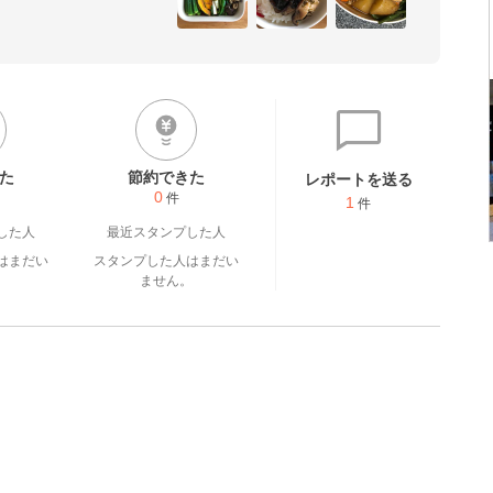
た
節約できた
レポートを送る
0
件
1
件
した人
最近スタンプした人
はまだい
スタンプした人はまだい
。
ません。