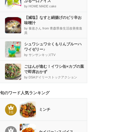
ぷる一口アイス
by HOME MADE cake
【減塩】なすと絹揚げのピリ辛お
味噌汁
by 食改さん from 青森県食生活改善推進
員
シュワシュワ☆くもりんブルーハ
ワイゼリー♪
by サンサンキッズTV
ごはんが進む！イワシ缶×カブの葉
で即席おかず
by DSAデイリーストックアクション
旬のワード人気ランキング
ミンチ
1
位
ケイジャンスパイス