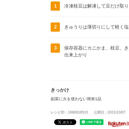
1
冷凍枝豆は解凍して豆だけ取り
2
きゅうりは薄切りにして軽く塩
3
保存容器にカニかま、枝豆、き
出来上がり
きっかけ
副菜に火を使わない簡単1品
レシピID：1060018515
公開日：2021/10/07