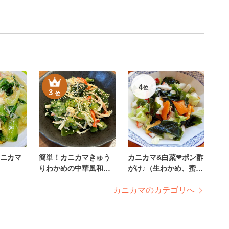
4
位
3
位
ニカマ
簡単！カニカマきゅう
カニカマ&白菜❤ポン酢
りわかめの中華風和え
がけ♪（生わかめ、蜜柑
物⭐
の皮）
カニカマのカテゴリへ