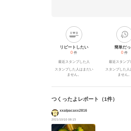
リピートしたい
簡単だっ
0
0
件
件
最近スタンプした人
最近スタンプ
スタンプした人はまだい
スタンプした人
ません。
ません
つくったよレポート（1件）
xxalpacaxx2816
2021/10/10 08:15