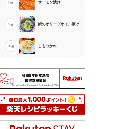
サーモン漬け
8
位
鯖のオリーブオイル漬け
9
位
しもつかれ
10
位