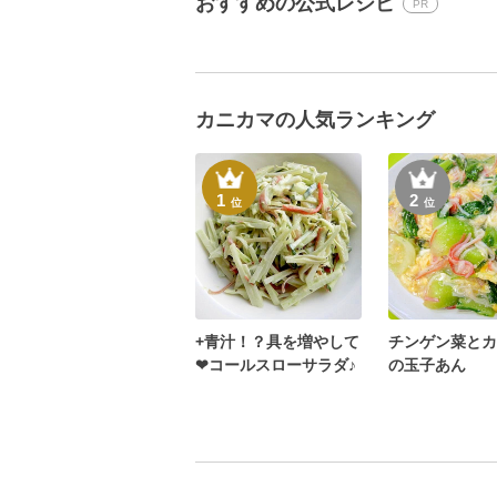
おすすめの公式レシピ
PR
カニカマの人気ランキング
1
2
位
位
+青汁！？具を増やして
チンゲン菜とカ
❤コールスローサラダ♪
の玉子あん