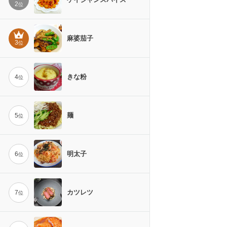
2
位
麻婆茄子
3
位
きな粉
4
位
麺
5
位
明太子
6
位
カツレツ
7
位