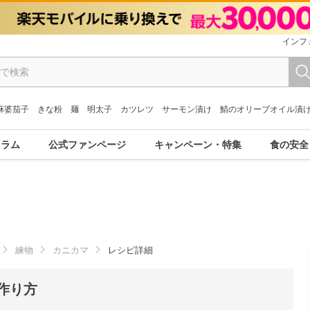
インフ
麻婆茄子
きな粉
麺
明太子
カツレツ
サーモン漬け
鯖のオリーブオイル漬
コラム
公式ファンページ
キャンペーン・特集
食の安全
練物
カニカマ
レシピ詳細
作り方