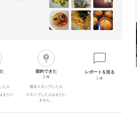
シピを始めてからいろいろな
ってます。他のレシパーさん
本当に感謝です。
た
節約できた
レポートを送る
0
件
1
件
した人
最近スタンプした人
はまだい
スタンプした人はまだい
。
ません。