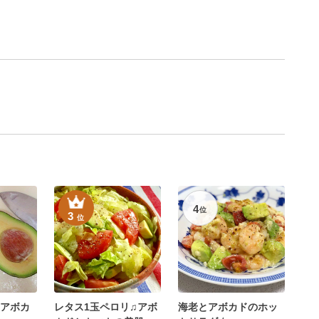
4
位
3
位
アボカ
レタス1玉ペロリ♫アボ
海老とアボカドのホッ