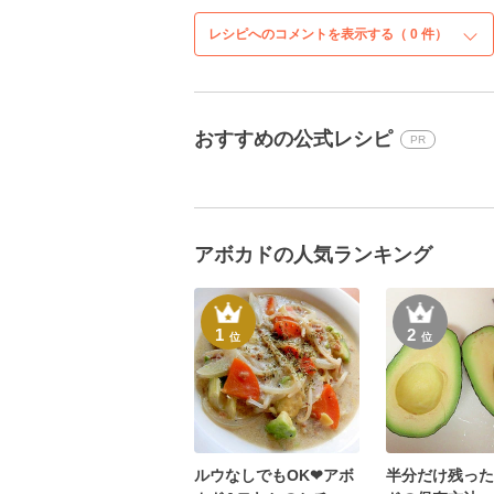
レシピへのコメントを表示する（
0
件）
おすすめの公式レシピ
PR
アボカドの人気ランキング
1
2
位
位
ルウなしでもOK❤アボ
半分だけ残った