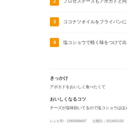
2
プロセスチーズもアボカドと同
3
ココナツオイルをフライパンに
4
塩コショウで軽く味をつけて出
きっかけ
アボカドをおいしく食べたくて
おいしくなるコツ
チーズが塩味効いてるので塩コショウはほ
レシピID：1060008697
公開日：2016/01/20