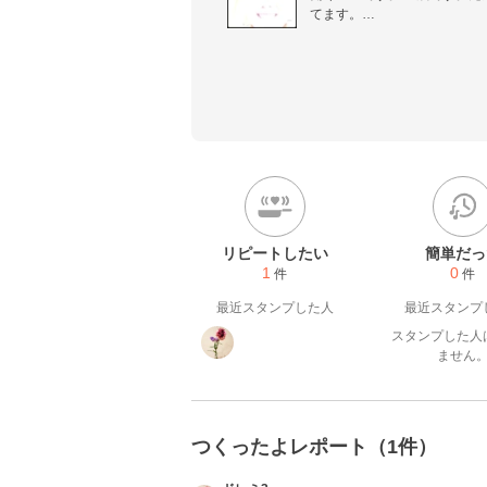
てます。

クッキング大好きで、楽天レ
方のレシピがとても参考にな
との交流も楽しみです。

つくれぽしてくださる方には
リピートしたい
簡単だっ
1
0
件
件
最近スタンプした人
最近スタンプ
スタンプした人
ません
つくったよレポート（1件）