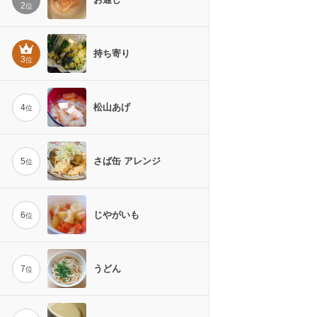
2
位
持ち寄り
3
位
松山あげ
4
位
さば缶 アレンジ
5
位
じやがいも
6
位
うどん
7
位