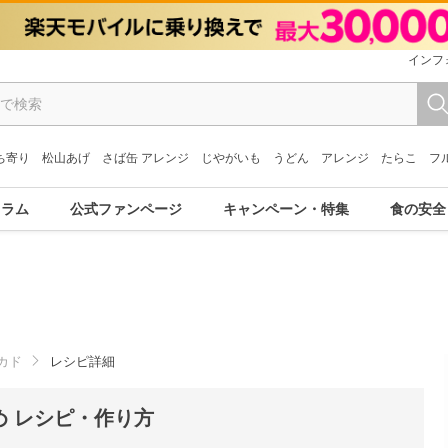
インフ
ち寄り
松山あげ
さば缶 アレンジ
じやがいも
うどん
アレンジ
たらこ
フ
コラム
公式ファンページ
キャンペーン・特集
食の安全
カド
レシピ詳細
 レシピ・作り方