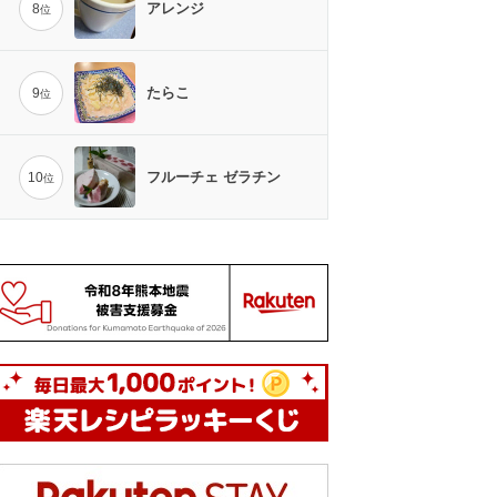
アレンジ
8
位
たらこ
9
位
フルーチェ ゼラチン
10
位