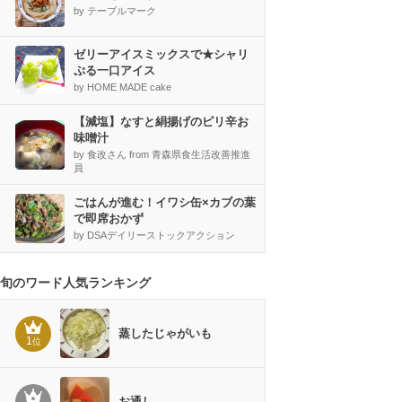
by テーブルマーク
ゼリーアイスミックスで★シャリ
ぷる一口アイス
by HOME MADE cake
【減塩】なすと絹揚げのピリ辛お
味噌汁
by 食改さん from 青森県食生活改善推進
員
ごはんが進む！イワシ缶×カブの葉
で即席おかず
by DSAデイリーストックアクション
旬のワード人気ランキング
蒸したじゃがいも
1
位
お通し