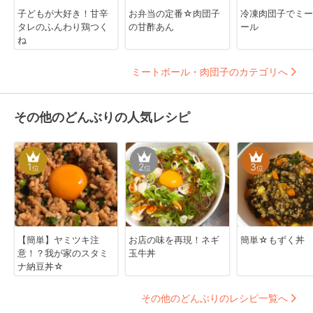
子どもが大好き！甘辛
お弁当の定番☆肉団子
冷凍肉団子でミー
タレのふんわり鶏つく
の甘酢あん
ール
ね
ミートボール・肉団子のカテゴリへ
その他のどんぶりの人気レシピ
1
2
3
位
位
位
【簡単】ヤミツキ注
お店の味を再現！ネギ
簡単☆もずく丼
意！？我が家のスタミ
玉牛丼
ナ納豆丼☆
その他のどんぶりのレシピ一覧へ