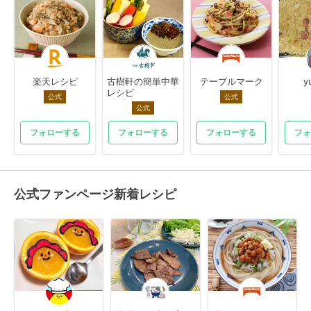
楽天レシピ
古樹軒の簡単中華
テーブルマーク
y
レシピ
公式
公式
公式
フォローする
フォローする
フォローする
フォ
公式ファンページ新着レシピ