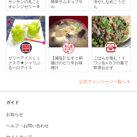
サンサンの丸ごと
簡単サムギョプサ
冷やしなめこうど
オレンジゼリー☆
ル
ん
ゼリーアイスミッ
【減塩】なすと絹
ごはんが進む！イ
クスで★シャリぷ
揚げのピリ辛お味
ワシ缶×カブの葉で
る一口アイス
噌汁
即席おかず
公式ファンページ一覧へ
ガイド
お知らせ
ヘルプ・お問い合わせ
サイトマップ