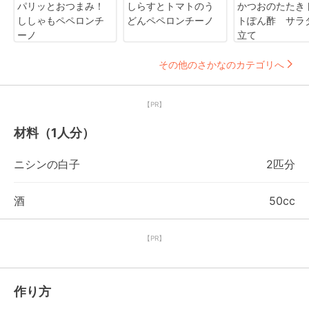
パリッとおつまみ！
しらすとトマトのう
かつおのたたき
ししゃもペペロンチ
どんペペロンチーノ
トぽん酢 サラ
ーノ
立て
その他のさかなのカテゴリへ
【PR】
材料（1人分）
ニシンの白子
2匹分
酒
50cc
【PR】
作り方