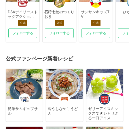
DSAデイリースト
石狩七穂のつくり
サンサンキッズT
ひ
ックアクショ...
おき
V
公式
公式
公式
フォローする
フォローする
フォローする
フォ
公式ファンページ新着レシピ
簡単サムギョプサ
冷やしなめこうど
ゼリーアイスミッ
ル
ん
クスで★シャリぷ
る一口アイス