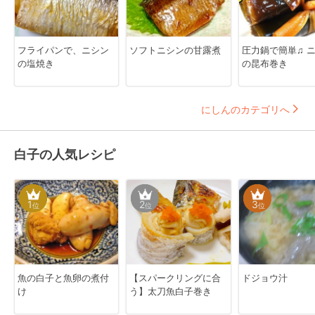
フライパンで、ニシン
ソフトニシンの甘露煮
圧力鍋で簡単♫ 
の塩焼き
の昆布巻き
にしんのカテゴリへ
白子の人気レシピ
1
2
3
位
位
位
魚の白子と魚卵の煮付
【スパークリングに合
ドジョウ汁
け
う】太刀魚白子巻き