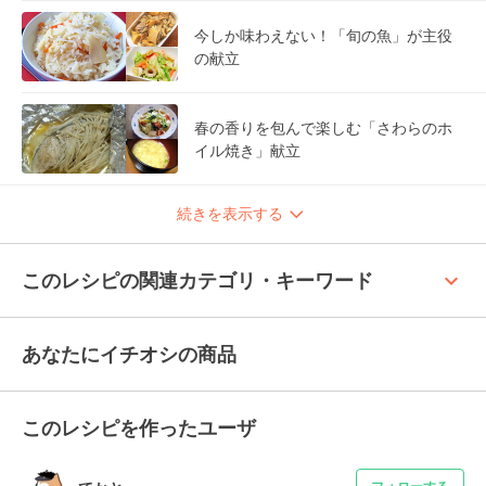
今しか味わえない！「旬の魚」が主役
の献立
春の香りを包んで楽しむ「さわらのホ
イル焼き」献立
続きを表示する
keyboard_arrow_up
このレシピの関連カテゴリ・キーワード
あなたにイチオシの商品
このレシピを作ったユーザ