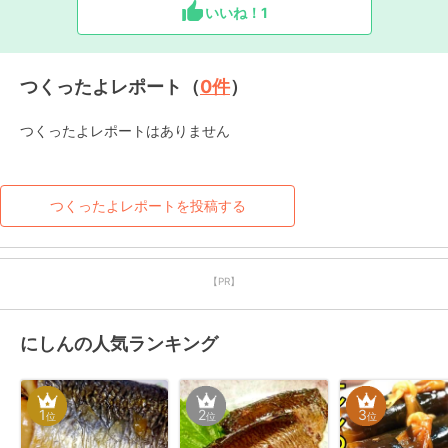
いいね！
1
つくったよレポート（
0
件
）
つくったよレポートはありません
つくったよレポートを投稿する
【PR】
にしんの人気ランキング
1
2
3
位
位
位