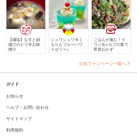
【減塩】なすと絹
シュワシュワ☆く
ごはんが進む！イ
揚げのピリ辛お味
もりんブルーハワ
ワシ缶×カブの葉で
噌汁
イゼリー♪
即席おかず
公式ファンページ一覧へ
ガイド
お知らせ
ヘルプ・お問い合わせ
サイトマップ
利用規約