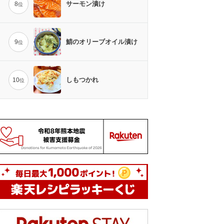
サーモン漬け
8
位
鯖のオリーブオイル漬け
9
位
しもつかれ
10
位