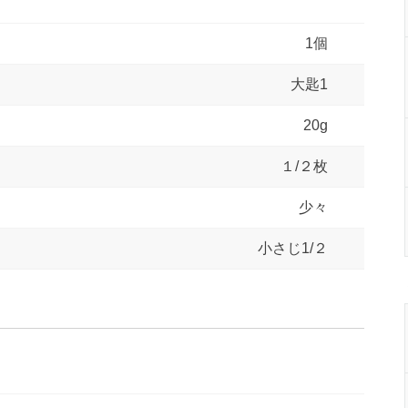
1個
大匙1
20g
１/２枚
少々
小さじ1/２