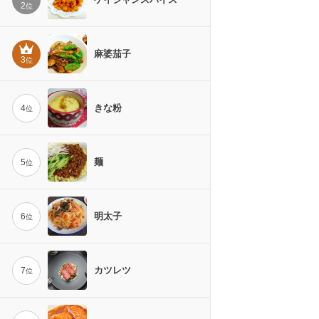
2
位
麻婆茄子
3
位
きな粉
4
位
麺
5
位
明太子
6
位
カツレツ
7
位