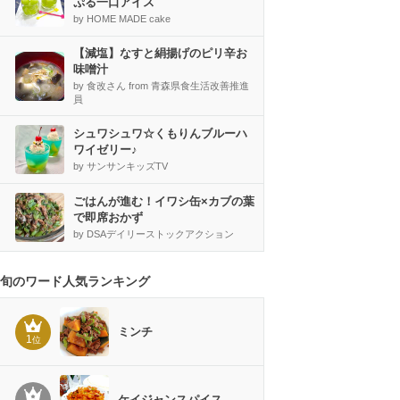
ぷる一口アイス
by HOME MADE cake
【減塩】なすと絹揚げのピリ辛お
味噌汁
by 食改さん from 青森県食生活改善推進
員
シュワシュワ☆くもりんブルーハ
ワイゼリー♪
by サンサンキッズTV
ごはんが進む！イワシ缶×カブの葉
で即席おかず
by DSAデイリーストックアクション
旬のワード人気ランキング
ミンチ
1
位
ケイジャンスパイス