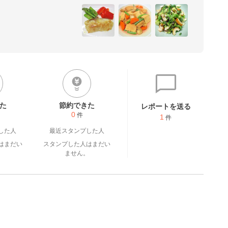
た
節約できた
レポートを送る
0
件
1
件
した人
最近スタンプした人
はまだい
スタンプした人はまだい
。
ません。