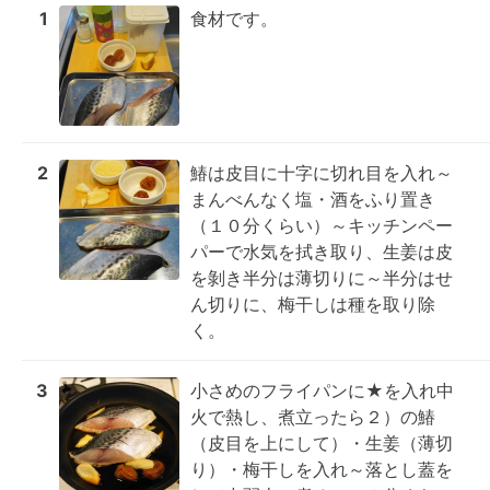
1
食材です。
2
鰆は皮目に十字に切れ目を入れ～
まんべんなく塩・酒をふり置き
（１０分くらい）～キッチンペー
パーで水気を拭き取り、生姜は皮
を剝き半分は薄切りに～半分はせ
ん切りに、梅干しは種を取り除
く。
3
小さめのフライパンに★を入れ中
火で熱し、煮立ったら２）の鰆
（皮目を上にして）・生姜（薄切
り）・梅干しを入れ～落とし蓋を