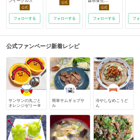
ンイーグルス
森県食生...
公式
公式
公式
フォローする
フォローする
フォローする
フォ
公式ファンページ新着レシピ
サンサンの丸ごと
簡単サムギョプサ
冷やしなめこうど
オレンジゼリー☆
ル
ん