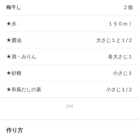
梅干し
２個
★水
１５０ｍｌ
★醬油
大さじ１と１/２
★酒・みりん
各大さじ１
★砂糖
小さじ１
★和風だしの素
小さじ１/２
【PR】
作り方