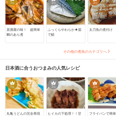
1
2
3
位
位
位
居酒屋の味！ 超簡単
ふっくらやわらか★茹
太刀魚の煮付け
鯛のあら煮
で鯖
その他の煮魚のカテゴリへ
日本酒に合うおつまみの人気レシピ
1
2
3
位
位
位
丸亀うどんの完全再現
ヒイカの下処理！！甘
フライパンで簡