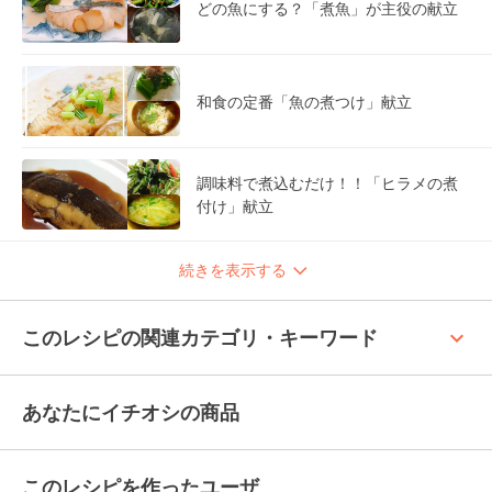
どの魚にする？「煮魚」が主役の献立
和食の定番「魚の煮つけ」献立
調味料で煮込むだけ！！「ヒラメの煮
付け」献立
続きを表示する
keyboard_arrow_up
このレシピの関連カテゴリ・キーワード
あなたにイチオシの商品
このレシピを作ったユーザ