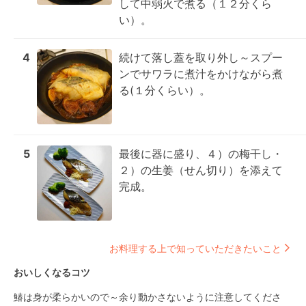
して中弱火で煮る（１２分くら
い）。
4
続けて落し蓋を取り外し～スプー
ンでサワラに煮汁をかけながら煮
る(１分くらい）。
5
最後に器に盛り、４）の梅干し・
２）の生姜（せん切り）を添えて
完成。
お料理する上で知っていただきたいこと
おいしくなるコツ
鰆は身が柔らかいので～余り動かさないように注意してくださ