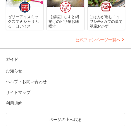
ゼリーアイスミッ
【減塩】なすと絹
ごはんが進む！イ
クスで★シャリぷ
揚げのピリ辛お味
ワシ缶×カブの葉で
る一口アイス
噌汁
即席おかず
公式ファンページ一覧へ
ガイド
お知らせ
ヘルプ・お問い合わせ
サイトマップ
利用規約
ページの上へ戻る