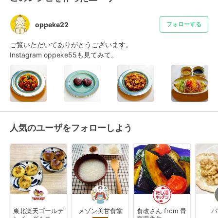
oppeke22
フォローする
ご覧いただいてありがとうございます。

Instagram oppeke55も見てみて。
人気のユーザをフォローしよう
東北楽天ゴールデ
メゾン美甘食堂
食改さん from 青
パ