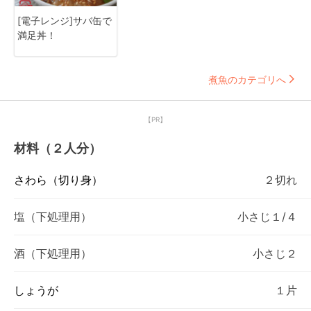
[電子レンジ]サバ缶で
満足丼！
煮魚のカテゴリへ
【PR】
材料（２人分）
さわら（切り身）
２切れ
塩（下処理用）
小さじ１/４
酒（下処理用）
小さじ２
しょうが
１片