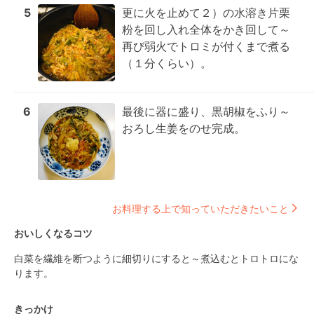
5
更に火を止めて２）の水溶き片栗
粉を回し入れ全体をかき回して～
再び弱火でトロミが付くまで煮る
（１分くらい）。
6
最後に器に盛り、黒胡椒をふり～
おろし生姜をのせ完成。
お料理する上で知っていただきたいこと
おいしくなるコツ
白菜を繊維を断つように細切りにすると～煮込むとトロトロにな
ります。
きっかけ