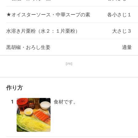
★オイスターソース・中華スープの素
各小さじ１
水溶き片栗粉（水２：１片栗粉）
大さじ３
黒胡椒・おろし生姜
適量
【PR】
作り方
1
食材です。