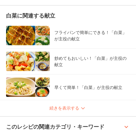
白菜に関連する献立
フライパンで簡単にできる！「白菜」
が主役の献立
炒めてもおいしい！「白菜」が主役の
献立
早くて簡単！「白菜」が主役の献立
続きを表示する
keyboard_arrow_up
このレシピの関連カテゴリ・キーワード