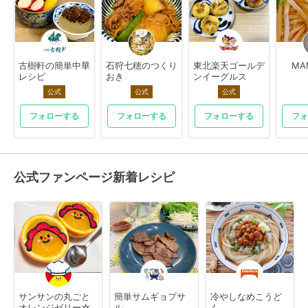
古樹軒の簡単中華
石狩七穂のつくり
東北楽天ゴールデ
MA
レシピ
おき
ンイーグルス
公式
公式
公式
フォローする
フォローする
フォローする
フォ
公式ファンページ新着レシピ
サンサンの丸ごと
簡単サムギョプサ
冷やしなめこうど
オレンジゼリー☆
ル
ん