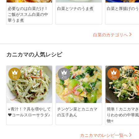
必要なのは白菜だけ！
白菜とツナのうま煮
白菜と厚揚げのう
ご飯がススム白菜の中
華うま煮
白菜のカテゴリへ
カニカマの人気レシピ
1
2
3
位
位
位
+青汁！？具を増やして
チンゲン菜とカニカマ
簡単！カニカマき
❤コールスローサラダ♪
の玉子あん
りわかめの中華風
物⭐
カニカマのレシピ一覧へ