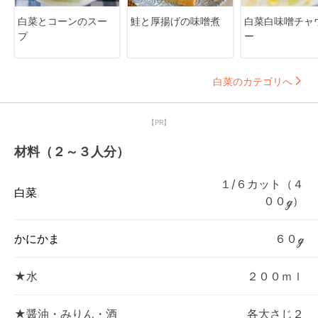
白菜とコーンのスー
鮭と厚揚げの味噌煮
白菜白味噌チャ
プ
ー
白菜のカテゴリへ
【PR】
材料（２～３人分）
１/６カット（４
白菜
００ℊ）
かにかま
６０ℊ
★水
２００ｍｌ
★醤油・みりん・酒
各大さじ２