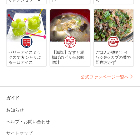
ゼリーアイスミッ
【減塩】なすと絹
ごはんが進む！イ
クスで★シャリぷ
揚げのピリ辛お味
ワシ缶×カブの葉で
る一口アイス
噌汁
即席おかず
公式ファンページ一覧へ
ガイド
お知らせ
ヘルプ・お問い合わせ
サイトマップ