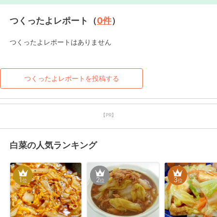
つくったよレポート（
0
件
）
つくったよレポートはありません
つくったよレポートを投稿する
【PR】
白菜の人気ランキング
1
2
3
位
位
位