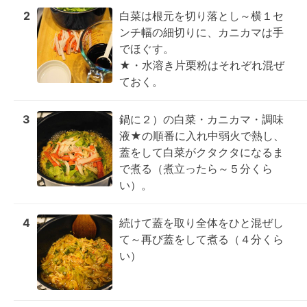
2
白菜は根元を切り落とし～横１セ
ンチ幅の細切りに、カニカマは手
でほぐす。

★・水溶き片栗粉はそれぞれ混ぜ
ておく。
3
鍋に２）の白菜・カニカマ・調味
液★の順番に入れ中弱火で熱し、
蓋をして白菜がクタクタになるま
で煮る（煮立ったら～５分くら
い）。
4
続けて蓋を取り全体をひと混ぜし
て～再び蓋をして煮る（４分くら
い）