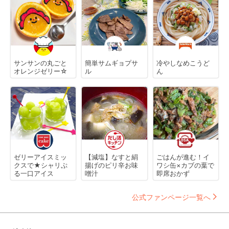
サンサンの丸ごと
簡単サムギョプサ
冷やしなめこうど
オレンジゼリー☆
ル
ん
ゼリーアイスミッ
【減塩】なすと絹
ごはんが進む！イ
クスで★シャリぷ
揚げのピリ辛お味
ワシ缶×カブの葉で
る一口アイス
噌汁
即席おかず
公式ファンページ一覧へ