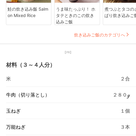
鮭の炊き込み飯 Salm
うま味たっぷり！ ホ
煮つぶとタコの
on Mixed Rice
タテときのこの炊き
ぱり炊き込みご
込みご飯
炊き込みご飯のカテゴリへ
【PR】
材料（３～４人分）
米
２合
牛肉（切り落とし）
２８０ℊ
玉ねぎ
１個
万能ねぎ
３本