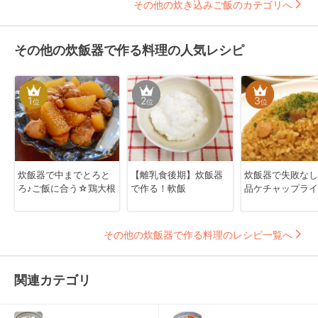
その他の炊き込みご飯のカテゴリへ
その他の炊飯器で作る料理の人気レシピ
1
2
3
位
位
位
炊飯器で中までとろと
【離乳食後期】炊飯器
炊飯器で失敗な
ろ♪ご飯に合う☆鶏大根
で作る！軟飯
品ケチャップライ
その他の炊飯器で作る料理のレシピ一覧へ
関連カテゴリ