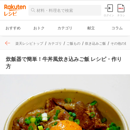
ログイン
チラシ
おすすめ
おトク
カテゴリ
献立
コラム
楽天レシピトップ
カテゴリ
ご飯もの
炊き込みご飯
その他の炊
炊飯器で簡単！牛丼風炊き込みご飯 レシピ・作り
方