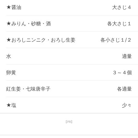
★醤油
大さじ４
★みりん・砂糖・酒
各大さじ１
★おろしニンニク・おろし生姜
各小さじ１/２
水
適量
卵黄
３～４個
紅生姜・七味唐辛子
各適量
★塩
少々
【PR】