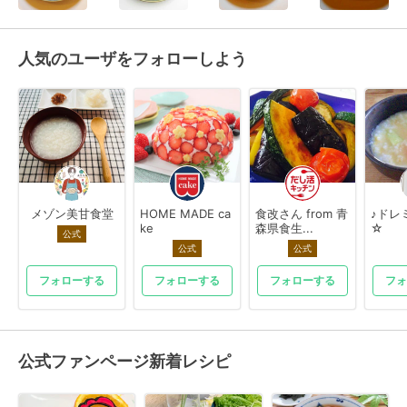
人気のユーザをフォローしよう
メゾン美甘食堂
HOME MADE ca
食改さん from 青
♪ドレミ
ke
森県食生...
☆
公式
公式
公式
フォローする
フォローする
フォローする
フォ
公式ファンページ新着レシピ