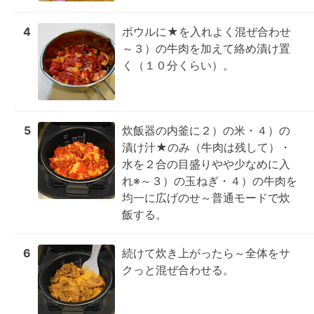
4
ボウルに★を入れよく混ぜ合わせ
～３）の牛肉を加えて絡め漬け置
く（１０分くらい）。
5
炊飯器の内釜に２）の米・４）の
漬け汁★のみ（牛肉は残して）・
水を２合の目盛りやや少なめに入
れ※～３）の玉ねぎ・４）の牛肉を
均一に広げのせ～普通モードで炊
飯する。
6
続けて炊き上がったら～全体をサ
クっと混ぜ合わせる。