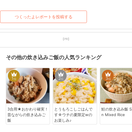
つくったよレポートを投稿する
【PR】
その他の炊き込みご飯の人気ランキング
1
2
3
位
位
位
3合用★おかわり確実！
とうもろこしごはんで
鮭の炊き込み飯 Sa
昔ながらの炊き込みご
す☆ウチの夏限定wの
n Mixed Rice
飯
お楽しみ♪