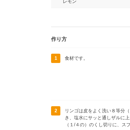
レモン
作り方
1
食材です。
2
リンゴは皮をよく洗い８等分（
き、塩水にサッと通しザルに上
（１/４の）のくし切りに、ス