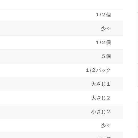
１/２個
少々
１/２個
５個
１/２パック
大さじ１
大さじ２
小さじ２
少々