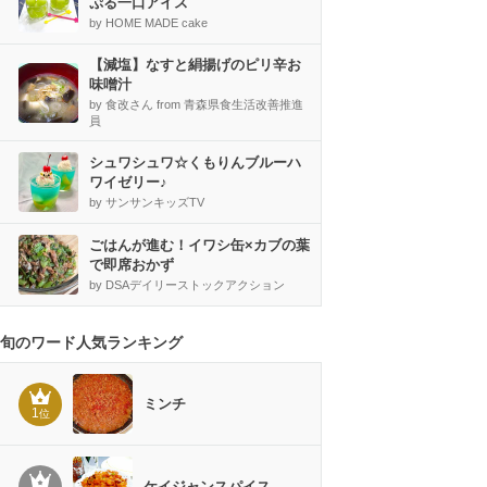
ぷる一口アイス
by HOME MADE cake
【減塩】なすと絹揚げのピリ辛お
味噌汁
by 食改さん from 青森県食生活改善推進
員
シュワシュワ☆くもりんブルーハ
ワイゼリー♪
by サンサンキッズTV
ごはんが進む！イワシ缶×カブの葉
で即席おかず
by DSAデイリーストックアクション
旬のワード人気ランキング
ミンチ
1
位
ケイジャンスパイス