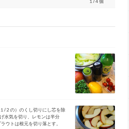
１/４個
１/２の）のくし切りにし芯を除
げ水気を切り、レモンは半分
プラウトは根元を切り落とす。