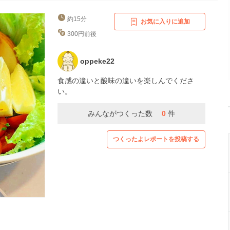
約15分
お気に入りに追加
300円前後
oppeke22
食感の違いと酸味の違いを楽しんでくださ
い。
みんながつくった数
0
件
つくったよレポートを投稿する