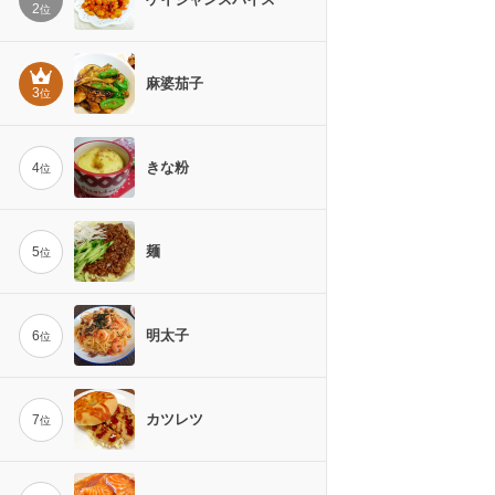
2
位
麻婆茄子
3
位
きな粉
4
位
麺
5
位
明太子
6
位
カツレツ
7
位