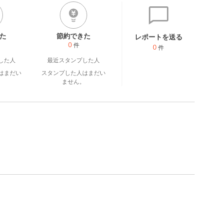
た
節約できた
レポートを送る
0
件
0
件
した人
最近スタンプした人
はまだい
スタンプした人はまだい
。
ません。