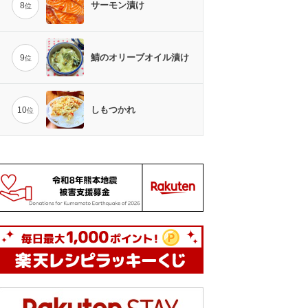
サーモン漬け
8
位
鯖のオリーブオイル漬け
9
位
しもつかれ
10
位