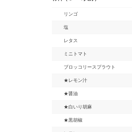
リンゴ
塩
レタス
ミニトマト
ブロッコリースプラウト
★レモン汁
★醤油
★白いり胡麻
★黒胡椒