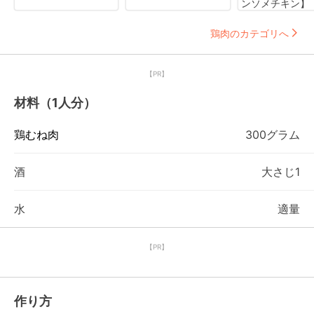
ンソメチキン】
鶏肉のカテゴリへ
【PR】
材料（1人分）
鶏むね肉
300グラム
酒
大さじ1
水
適量
【PR】
作り方