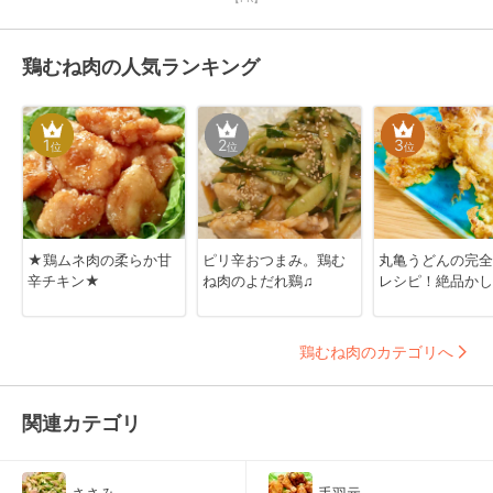
鶏むね肉の人気ランキング
1
2
3
位
位
位
★鶏ムネ肉の柔らか甘
ピリ辛おつまみ。鶏む
丸亀うどんの完全
辛チキン★
ね肉のよだれ鷄♫
レシピ！絶品かし
鶏むね肉のカテゴリへ
関連カテゴリ