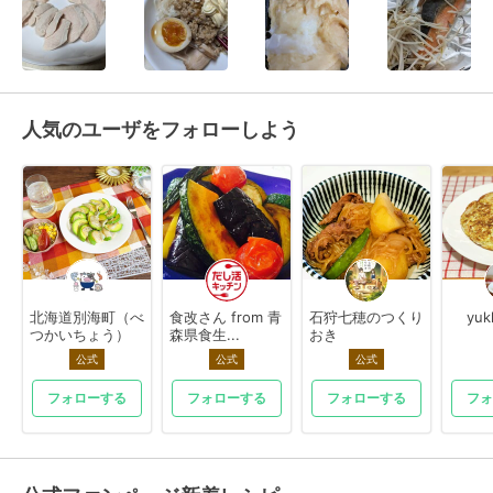
人気のユーザをフォローしよう
北海道別海町（べ
食改さん from 青
石狩七穂のつくり
yuk
つかいちょう）
森県食生...
おき
公式
公式
公式
フォローする
フォローする
フォローする
フォ