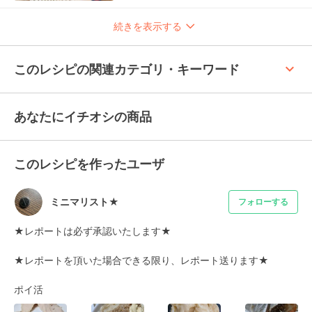
続きを表示する
keyboard_arrow_up
このレシピの関連カテゴリ・キーワード
あなたにイチオシの商品
このレシピを作ったユーザ
ミニマリスト★
フォローする
★レポートは必ず承認いたします★

★レポートを頂いた場合できる限り、レポート送ります★　

ポイ活