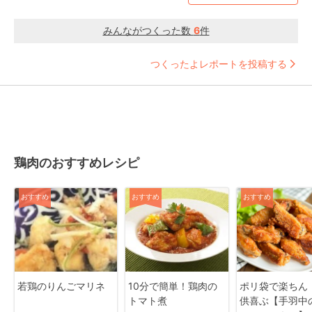
みんながつくった数
6
件
つくったよレポートを投稿する
鶏肉のおすすめレシピ
おすすめ
おすすめ
おすすめ
若鶏のりんごマリネ
10分で簡単！鶏肉の
ポリ袋で楽ちん
トマト煮
供喜ぶ【手羽中