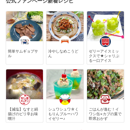
公式ファンページ新着レシピ
簡単サムギョプサ
冷やしなめこうど
ゼリーアイスミッ
ル
ん
クスで★シャリぷ
る一口アイス
【減塩】なすと絹
シュワシュワ☆く
ごはんが進む！イ
揚げのピリ辛お味
もりんブルーハワ
ワシ缶×カブの葉で
噌汁
イゼリー♪
即席おかず