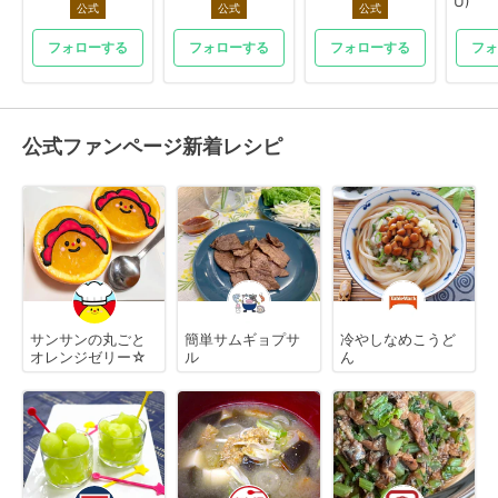
U)
公式
公式
公式
フォローする
フォローする
フォローする
フォ
公式ファンページ新着レシピ
サンサンの丸ごと
簡単サムギョプサ
冷やしなめこうど
オレンジゼリー☆
ル
ん