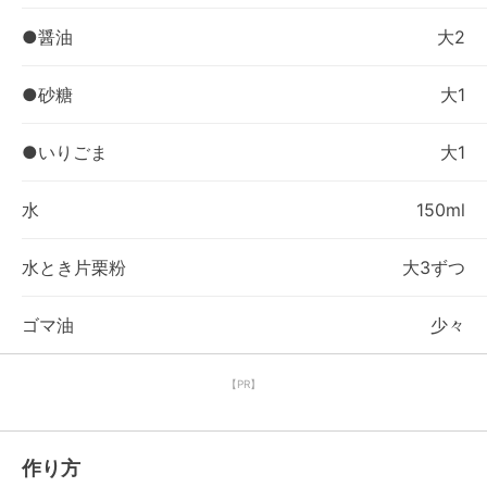
●醤油
大2
●砂糖
大1
●いりごま
大1
水
150ml
水とき片栗粉
大3ずつ
ゴマ油
少々
【PR】
作り方