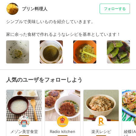
プリン料理人
フォローする
シンプルで美味しいものを紹介していきます。

家に余った食材で作れるようなレシピを基本としています！
人気のユーザをフォローしよう
メゾン美甘食堂
Radio kitchen
楽天レシピ
綾蝶(A