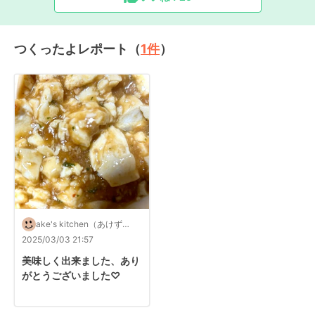
つくったよレポート（
1
件
）
ake's kitchen（あけずき
っちん）
2025/03/03 21:57
美味しく出来ました、あり
がとうございました♡