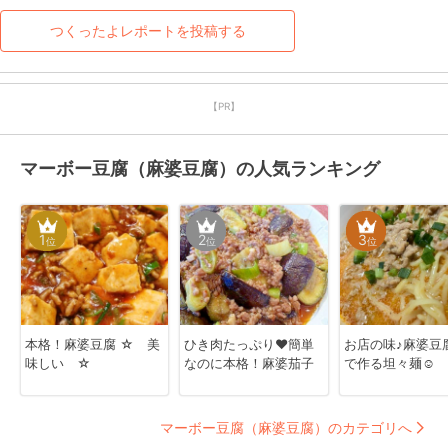
つくったよレポートを投稿する
【PR】
マーボー豆腐（麻婆豆腐）の人気ランキング
1
2
3
位
位
位
本格！麻婆豆腐 ☆ 美
ひき肉たっぷり♥簡単
お店の味♪麻婆豆
味しい ☆
なのに本格！麻婆茄子
で作る坦々麺☺︎
マーボー豆腐（麻婆豆腐）のカテゴリへ