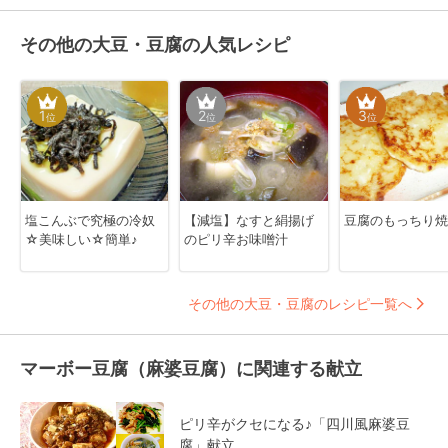
その他の大豆・豆腐の人気レシピ
1
2
3
位
位
位
塩こんぶで究極の冷奴
【減塩】なすと絹揚げ
豆腐のもっちり焼
☆美味しい☆簡単♪
のピリ辛お味噌汁
その他の大豆・豆腐のレシピ一覧へ
マーボー豆腐（麻婆豆腐）に関連する献立
ピリ辛がクセになる♪「四川風麻婆豆
腐」献立