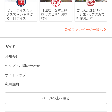
ゼリーアイスミッ
【減塩】なすと絹
ごはんが進む！イ
クスで★シャリぷ
揚げのピリ辛お味
ワシ缶×カブの葉で
る一口アイス
噌汁
即席おかず
公式ファンページ一覧へ
ガイド
お知らせ
ヘルプ・お問い合わせ
サイトマップ
利用規約
ページの上へ戻る