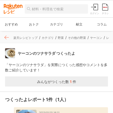
ログイン
チラシ
おすすめ
おトク
カテゴリ
献立
コラム
楽天レシピトップ
カテゴリ
野菜
その他の野菜
ヤーコン
レシ
ヤーコンのツナサラダ つくったよ
「ヤーコンのツナサラダ」を実際につくった感想やコメントを多
数ご紹介しています！
みんながつくった数
1
件
つくったよレポート1件（1人）
2023/01/15 16:11