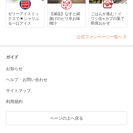
ゼリーアイスミッ
【減塩】なすと絹
ごはんが進む！イ
クスで★シャリぷ
揚げのピリ辛お味
ワシ缶×カブの葉で
る一口アイス
噌汁
即席おかず
公式ファンページ一覧へ
ガイド
お知らせ
ヘルプ・お問い合わせ
サイトマップ
利用規約
ページの上へ戻る