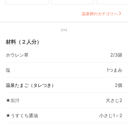
温泉卵のカテゴリへ
【PR】
材料（２人分）
ホウレン草
2/3袋
塩
1つまみ
温泉たまご（タレつき）
2個
★出汁
大さじ2
★うすくち醤油
小さじ1～2