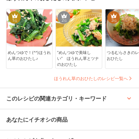
1
2
3
位
位
位
めんつゆで！(^^)ほうれ
”めんつゆで美味し
つるむらさきのレ
ん草のおひたし♪
い” ほうれん草とツナ
おひたし
のおひたし
ほうれん草のおひたしのレシピ一覧へ
keyboard_arrow_up
このレシピの関連カテゴリ・キーワード
あなたにイチオシの商品