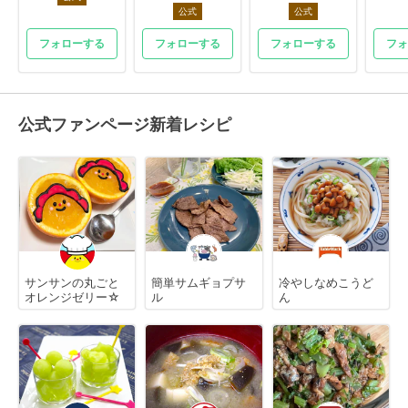
公式
公式
フォローする
フォローする
フォローする
フォ
公式ファンページ新着レシピ
サンサンの丸ごと
簡単サムギョプサ
冷やしなめこうど
オレンジゼリー☆
ル
ん