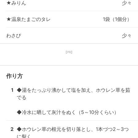
★みりん
少々
★温泉たまごのタレ
1袋（1個分）
わさび
少々
【PR】
作り方
1
◆湯をたっぷり沸かして塩を加え、ホウレン草を茹
でる

◆冷水に晒して灰汁をぬく（5～10分くらい）
2
◆ホウレン草の根元を切り落とし、1本づつ2～3つ
に裂く
