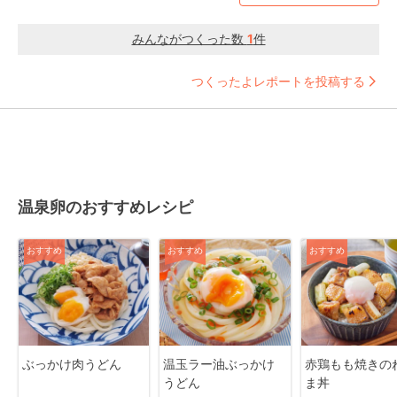
みんながつくった数
1
件
つくったよレポートを投稿する
温泉卵のおすすめレシピ
おすすめ
おすすめ
おすすめ
ぶっかけ肉うどん
温玉ラー油ぶっかけ
赤鶏もも焼きの
うどん
ま丼