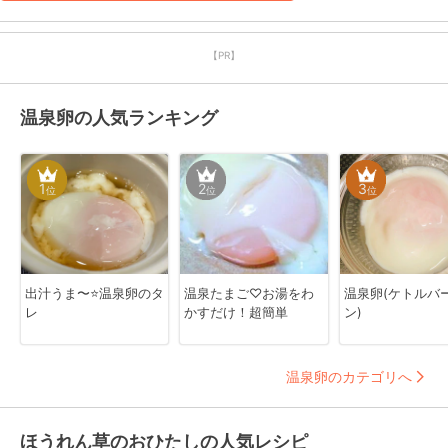
【PR】
温泉卵の人気ランキング
1
2
3
位
位
位
出汁うま〜⭐温泉卵のタ
温泉たまご♡お湯をわ
温泉卵(ケトルバ
レ
かすだけ！超簡単
ン)
温泉卵のカテゴリへ
ほうれん草のおひたしの人気レシピ