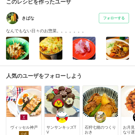
このレシピを作ったユーザ
きばな
フォローする
なんでもない日々のお惣菜。。。。。。。
人気のユーザをフォローしよう
ヴィッセル神戸
サンサンキッズT
石狩七穂のつくり
お月見
V
おき
なり遅
公式