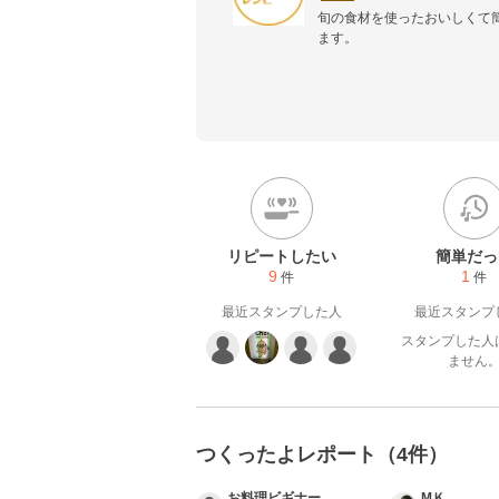
旬の食材を使ったおいしくて
ます。
リピートしたい
簡単だっ
9
1
件
件
最近スタンプした人
最近スタンプ
スタンプした人
ません
つくったよレポート（4件）
お料理ビギナー
МＫ