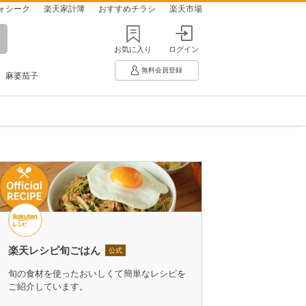
ォシーク
楽天家計簿
おすすめチラシ
楽天市場
お気に入り
ログイン
無料会員登録
麻婆茄子
楽天レシピ旬ごはん
公式
旬の食材を使ったおいしくて簡単なレシピを
ご紹介しています。