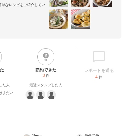
簡単なレシピをご紹介してい
た
節約できた
レポートを送る
3
件
4
件
した人
最近スタンプした人
はまだい
。
J!mny
@@@@