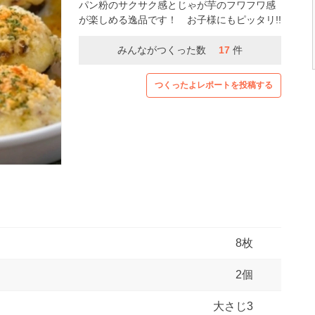
パン粉のサクサク感とじゃが芋のフワフワ感
が楽しめる逸品です！ お子様にもピッタリ!!
みんながつくった数
17
件
つくったよレポートを投稿する
8枚
2個
大さじ3