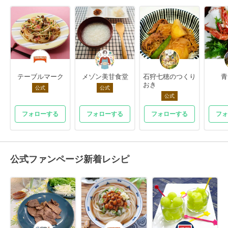
テーブルマーク
メゾン美甘食堂
石狩七穂のつくり
青
おき
公式
公式
公式
フォローする
フォローする
フォローする
フォ
公式ファンページ新着レシピ