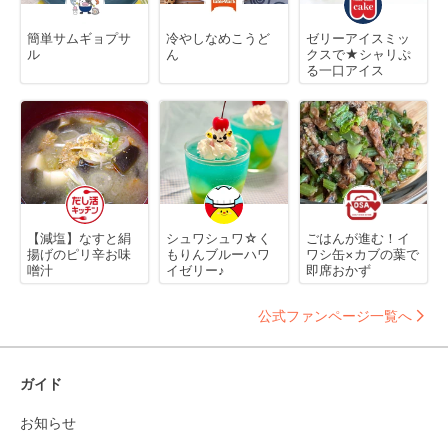
簡単サムギョプサ
冷やしなめこうど
ゼリーアイスミッ
ル
ん
クスで★シャリぷ
る一口アイス
【減塩】なすと絹
シュワシュワ☆く
ごはんが進む！イ
揚げのピリ辛お味
もりんブルーハワ
ワシ缶×カブの葉で
噌汁
イゼリー♪
即席おかず
公式ファンページ一覧へ
ガイド
お知らせ