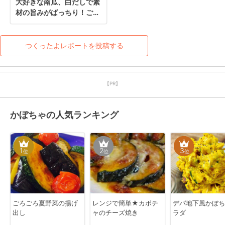
大好きな南瓜、白だしで素
材の旨みがばっちり！ごち
そうさま(*^_^*)
つくったよレポートを投稿する
【PR】
かぼちゃの人気ランキング
1
2
3
位
位
位
ごろごろ夏野菜の揚げ
レンジで簡単★カボチ
デパ地下風かぼち
出し
ャのチーズ焼き
ラダ