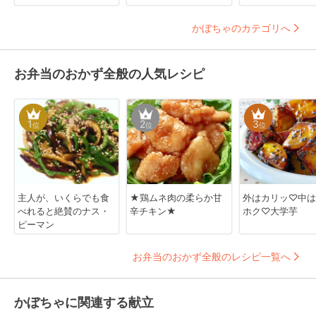
かぼちゃのカテゴリへ
お弁当のおかず全般の人気レシピ
1
2
3
位
位
位
主人が、いくらでも食
★鶏ムネ肉の柔らか甘
外はカリッ♡中は
べれると絶賛のナス・
辛チキン★
ホク♡大学芋
ピーマン
お弁当のおかず全般のレシピ一覧へ
かぼちゃに関連する献立