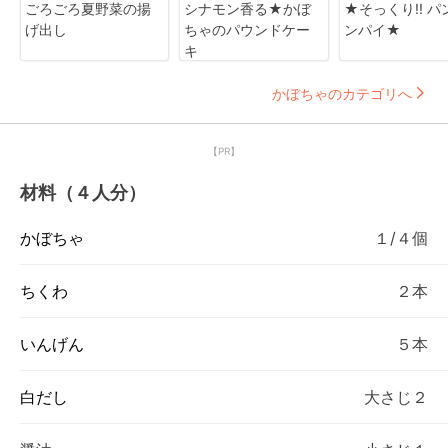
ごろごろ夏野菜の揚
シナモン香る★かぼ
★そっくり!! パ
げ出し
ちゃのパウンドケー
ンパイ★
キ
かぼちゃのカテゴリへ
【PR】
材料（４人分）
かぼちゃ
１/４個
ちくわ
２本
いんげん
５本
白だし
大さじ２