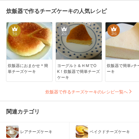
炊飯器で作るチーズケーキの人気レシピ
1
2
3
位
位
位
炊飯器におまかせ＊簡
ヨーグルト＆ＨＭでO
炊飯器で簡単♪チ
単チーズケーキ
K！炊飯器で簡単チーズ
ーキ
ケーキ
炊飯器で作るチーズケーキのレシピ一覧へ
関連カテゴリ
レアチーズケーキ
ベイクドチーズケーキ