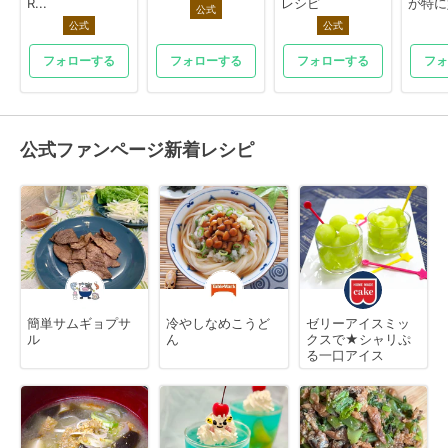
R...
レシピ
が特に好
公式
公式
公式
フォローする
フォローする
フォローする
フォ
公式ファンページ新着レシピ
簡単サムギョプサ
冷やしなめこうど
ゼリーアイスミッ
ル
ん
クスで★シャリぷ
る一口アイス