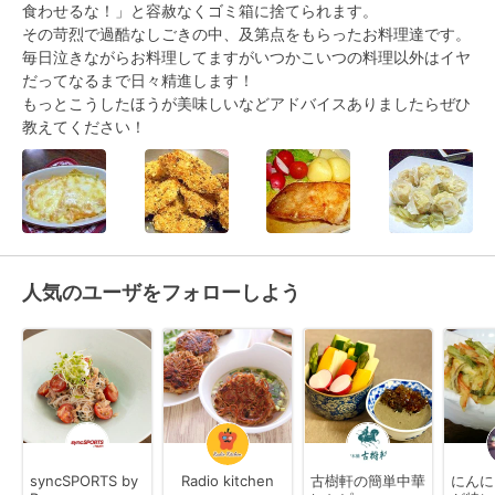
食わせるな！」と容赦なくゴミ箱に捨てられます。

その苛烈で過酷なしごきの中、及第点をもらったお料理達です。

毎日泣きながらお料理してますがいつかこいつの料理以外はイヤ
だってなるまで日々精進します！

もっとこうしたほうが美味しいなどアドバイスありましたらぜひ
教えてください！
人気のユーザをフォローしよう
syncSPORTS by
Radio kitchen
古樹軒の簡単中華
にんに