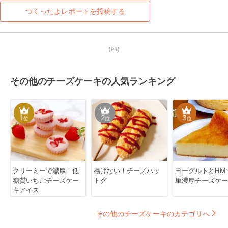
つくったよレポートを投稿する
【PR】
その他のチーズケーキの人気ランキング
1
2
3
位
位
位
クリーミーで濃厚！低
揚げない！チーズハッ
ヨーグルトとHM
糖質いちごチーズケー
トグ
単濃厚チーズケー
キアイス
その他のチーズケーキのカテゴリへ