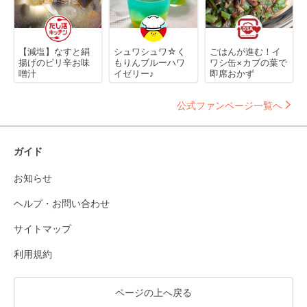
【減塩】なすと絹
シュワシュワ☆く
ごはんが進む！イ
揚げのピリ辛お味
もりんブルーハワ
ワシ缶×カブの葉で
噌汁
イゼリー♪
即席おかず
公式ファンページ一覧へ
ガイド
お知らせ
ヘルプ・お問い合わせ
サイトマップ
利用規約
ページの上へ戻る