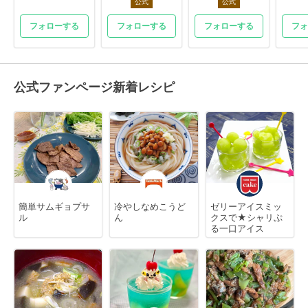
公式
公式
フォローする
フォローする
フォローする
フォ
公式ファンページ新着レシピ
簡単サムギョプサ
冷やしなめこうど
ゼリーアイスミッ
ル
ん
クスで★シャリぷ
る一口アイス