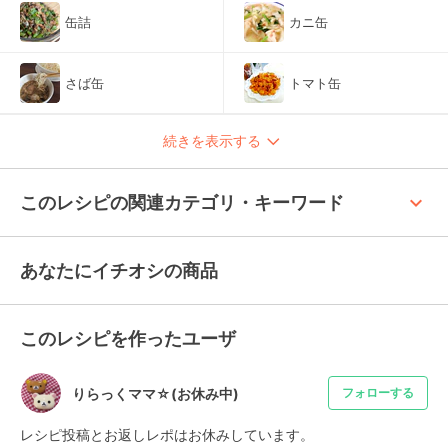
缶詰
カニ缶
さば缶
トマト缶
続きを表示する
keyboard_arrow_up
このレシピの関連カテゴリ・キーワード
あなたにイチオシの商品
このレシピを作ったユーザ
りらっくママ☆(お休み中)
フォローする
レシピ投稿とお返しレポはお休みしています。
