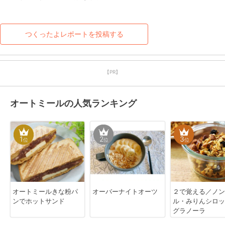
つくったよレポートを投稿する
【PR】
オートミールの人気ランキング
1
2
3
位
位
位
オートミールきな粉パ
オーバーナイトオーツ
２で覚える／ノン
ンでホットサンド
ル・みりんシロッ
グラノーラ