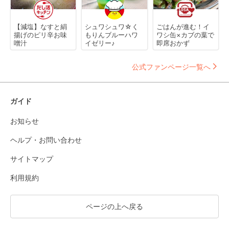
【減塩】なすと絹
シュワシュワ☆く
ごはんが進む！イ
揚げのピリ辛お味
もりんブルーハワ
ワシ缶×カブの葉で
噌汁
イゼリー♪
即席おかず
公式ファンページ一覧へ
ガイド
お知らせ
ヘルプ・お問い合わせ
サイトマップ
利用規約
ページの上へ戻る