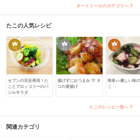
オートミールのカテゴリへ
たこの人気レシピ
1
2
3
位
位
位
セブンの完全再現！た
揚げずにおつまみ ♡ タ
簡単♪♪優しい味
ことブロッコリーのバ
コの唐揚げ
こ
ジルサラダ
たこのレシピ一覧へ
関連カテゴリ