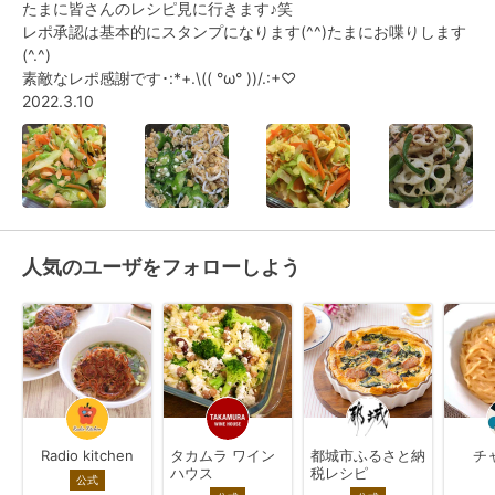
たまに皆さんのレシピ見に行きます♪笑

レポ承認は基本的にスタンプになります(^^)たまにお喋りします
(^.^)

素敵なレポ感謝です･:*+.\(( °ω° ))/.:+♡

2022.3.10
人気のユーザをフォローしよう
Radio kitchen
タカムラ ワイン
都城市ふるさと納
チ
ハウス
税レシピ
公式