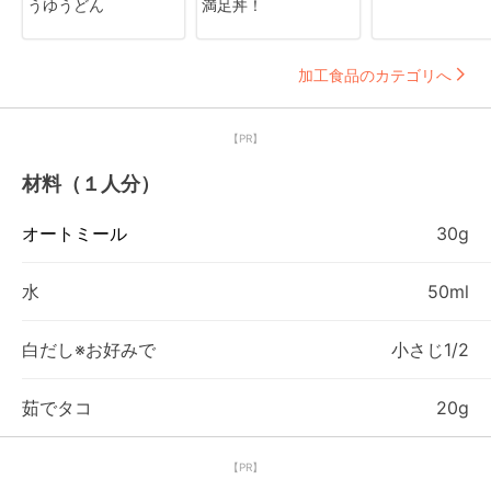
うゆうどん
満足丼！
加工食品のカテゴリへ
【PR】
材料（１人分）
オートミール
30g
水
50ml
白だし※お好みで
小さじ1/2
茹でタコ
20g
【PR】