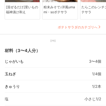
[混ぜるだけ]里いもの
粉末みそで♪洋風uma
たらこのレンチ
福神漬け和え
mi・soポテサラ
テサラ
ポテトサラダのカテゴリへ
【PR】
材料（3〜4人分）
じゃがいも
3〜4個
玉ねぎ
1/4個
きゅうり
1/2本
塩
小さじ1/2