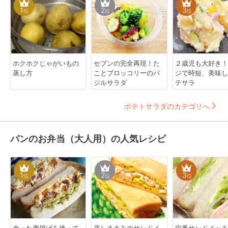
1
2
3
位
位
位
ホクホクじゃがいもの
セブンの完全再現！た
２歳児も大好き！
蒸し方
ことブロッコリーのバ
ジで時短、美味し
ジルサラダ
テサラ
ポテトサラダのカテゴリへ
パンのお弁当（大人用）の人気レシピ
1
2
3
位
位
位