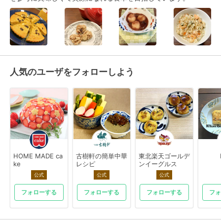
人気のユーザをフォローしよう
HOME MADE ca
古樹軒の簡単中華
東北楽天ゴールデ
ke
レシピ
ンイーグルス
公式
公式
公式
フォローする
フォローする
フォローする
フォ