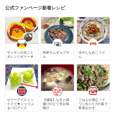
公式ファンページ新着レシピ
サンサンの丸ごと
簡単サムギョプサ
冷やしなめこうど
オレンジゼリー☆
ル
ん
ゼリーアイスミッ
【減塩】なすと絹
ごはんが進む！イ
クスで★シャリぷ
揚げのピリ辛お味
ワシ缶×カブの葉で
る一口アイス
噌汁
即席おかず