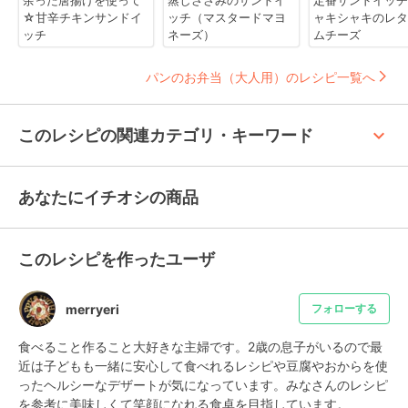
余った唐揚げを使って
蒸しささみのサンドイ
定番サンドイッチ
☆甘辛チキンサンドイ
ッチ（マスタードマヨ
ャキシャキのレタ
ッチ
ネーズ）
ムチーズ
パンのお弁当（大人用）のレシピ一覧へ
keyboard_arrow_up
このレシピの関連カテゴリ・キーワード
あなたにイチオシの商品
このレシピを作ったユーザ
merryeri
フォローする
食べること作ること大好きな主婦です。2歳の息子がいるので最
近は子どもも一緒に安心して食べれるレシピや豆腐やおからを使
ったヘルシーなデザートが気になっています。みなさんのレシピ
を参考に美味しくて笑顔になれる食卓を目指しています。