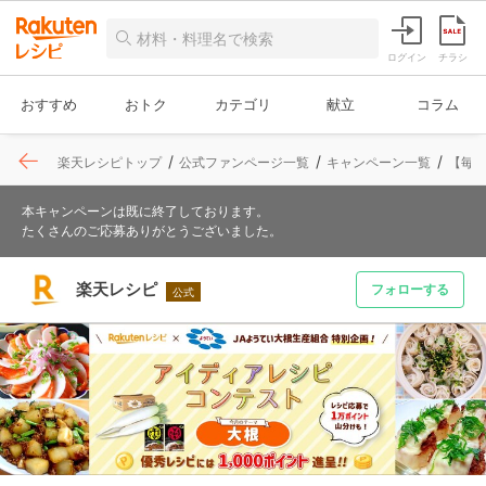
ログイン
チラシ
おすすめ
おトク
カテゴリ
献立
コラム
楽天レシピトップ
公式ファンページ一覧
キャンペーン一覧
【毎
本キャンペーンは既に終了しております。
たくさんのご応募ありがとうございました。
楽天レシピ
フォローする
公式